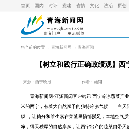
首页
国内
时评
党建
省情
文化
法治
原创
您当前的位置 ：
青海新闻网
→
青海新闻
【树立和践行正确政绩观】西
来源：西宁晚报
作者：
施翔
青海新闻网·江源新闻客户端讯 西宁冷凉蔬菜产业的
米的西宁，有着大自然赋予的独特冷凉气候——白天
膜”，让糖分和维生素在菜茎里悄悄攒足；本地空气质
净，得天独厚的自然禀赋，让西宁出产的蔬菜自带天