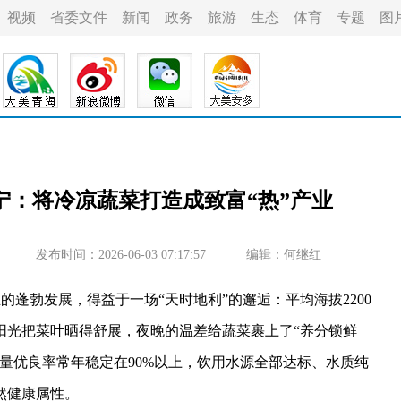
视频
省委文件
新闻
政务
旅游
生态
体育
专题
图
宁：将冷凉蔬菜打造成致富“热”产业
发布时间：2026-06-03 07:17:57
编辑：何继红
蓬勃发展，得益于一场“天时地利”的邂逅：平均海拔2200
阳光把菜叶晒得舒展，夜晚的温差给蔬菜裹上了“养分锁鲜
量优良率常年稳定在90%以上，饮用水源全部达标、水质纯
然健康属性。