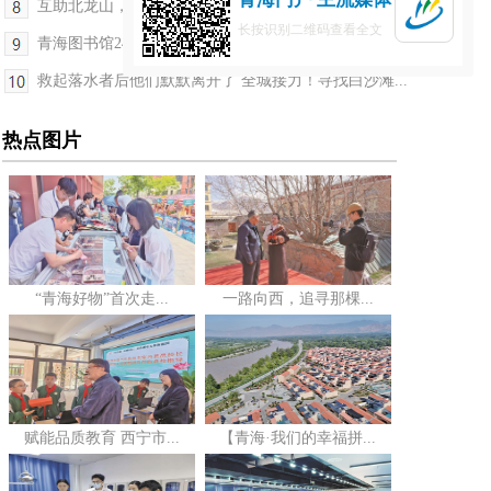
互助北龙山，一个“会呼吸”的康养胜地
长按识别二维码查看全文
青海图书馆24小时自助服务升级
救起落水者后他们默默离开了 全城接力！寻找白沙滩...
热点图片
“青海好物”首次走...
一路向西，追寻那棵...
赋能品质教育 西宁市...
【青海·我们的幸福拼...