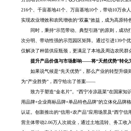
216个、千亩基地41个、万亩基地10个，带动10
实现农业增效和农民增收的“双赢”效益，成为高原特
同时，秉持“示范带动、典型引路”的原则，成功打造
次分明、带动性强的示范园区矩阵。通过引进139个优
仅解决了种苗供应瓶颈，更满足了本地及周边农民群众1
提升产品价值与市场影响——将“天然优势”转化为
如果说气候是“先天优势”，那么产业的转型升级则是
为“产业胜势”，西宁给出了答案——
致力于塑造“金名片”。“西宁冷凉蔬菜”在国家知识
用品牌+企业商标品牌+单品特色品牌”的立体化品牌格
认证。创新推出的“信用+农产品”应用场景及“西宁信用
营主体带动2.06万人次就业，通过土地流转、务工收