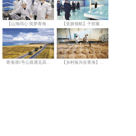
【山海同心 筑梦青海...
【党旗领航】干部蓄...
青海湖1号公路遇见高...
【乡村振兴在青海】...