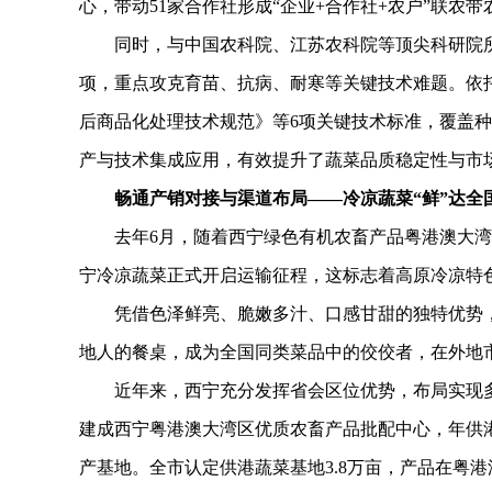
心，带动51家合作社形成“企业+合作社+农户”联农
同时，与中国农科院、江苏农科院等顶尖科研院所
项，重点攻克育苗、抗病、耐寒等关键技术难题。依
后商品化处理技术规范》等6项关键技术标准，覆盖
产与技术集成应用，有效提升了蔬菜品质稳定性与市
畅通产销对接与渠道布局——冷凉蔬菜“鲜”达全
去年6月，随着西宁绿色有机农畜产品粤港澳大湾区
宁冷凉蔬菜正式开启运输征程，这标志着高原冷凉特
凭借色泽鲜亮、脆嫩多汁、口感甘甜的独特优势，
地人的餐桌，成为全国同类菜品中的佼佼者，在外地
近年来，西宁充分发挥省会区位优势，布局实现多元
建成西宁粤港澳大湾区优质农畜产品批配中心，年供港
产基地。全市认定供港蔬菜基地3.8万亩，产品在粤港