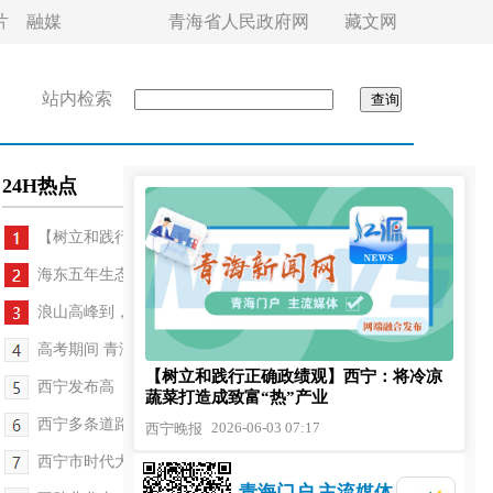
片
融媒
青海省人民政府网
藏文网
站内检索
24H热点
【树立和践行正确政绩观】西宁：将冷凉蔬菜打...
海东五年生态答卷出炉 黄河出境水质连续5年保持Ⅰ类
浪山高峰到，西宁消防喊你：人走火灭，别让卡式炉...
高考期间 青海大部地区降水偏多
【树立和践行正确政绩观】西宁：将冷凉
西宁发布高（中）考期间“禁噪令”
蔬菜打造成致富“热”产业
西宁多条道路恢复通行 中高考期间有关项目暂停施工
2026-06-03 07:17
西宁晚报
西宁市时代大道与西塔高速连通工程通车
青海门户 主流媒体