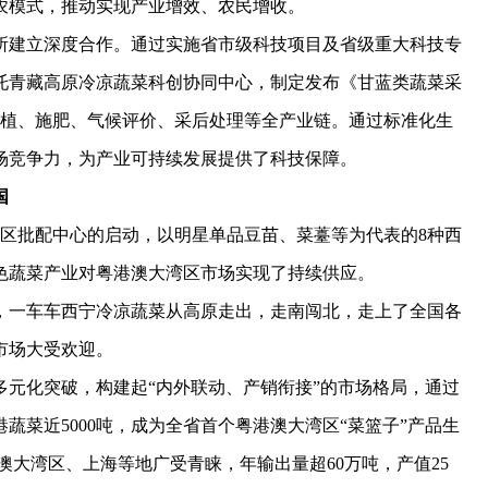
带农模式，推动实现产业增效、农民增收。
建立深度合作。通过实施省市级科技项目及省级重大科技专
托青藏高原冷凉蔬菜科创协同中心，制定发布《甘蓝类蔬菜采
种植、施肥、气候评价、采后处理等全产业链。通过标准化生
场竞争力，为产业可持续发展提供了科技保障。
国
批配中心的启动，以明星单品豆苗、菜薹等为代表的8种西
色蔬菜产业对粤港澳大湾区市场实现了持续供应。
一车车西宁冷凉蔬菜从高原走出，走南闯北，走上了全国各
市场大受欢迎。
化突破，构建起“内外联动、产销衔接”的市场格局，通过
蔬菜近5000吨，成为全省首个粤港澳大湾区“菜篮子”产品生
澳大湾区、上海等地广受青睐，年输出量超60万吨，产值25