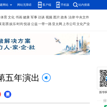
建网站
网站无障碍
客户端
手机版
站内搜索
体育
文化
书画
健康
军事
访谈
视频
图片
政务
法律
中央文件
展
彩票
娱乐
时尚
悦读
公益
一带一路
亚太网
上市公司
文化产业
第五年演出