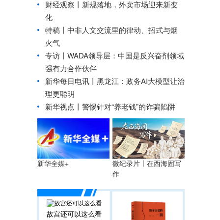
财经观察丨
新规落地，外卖市场迎来新变
化
特稿丨中非人文交流里的律动、招式与烟
火气
专访丨WADA领导层：中国是反兴奋剂领域
强有力合作伙伴
新华每日电讯丨
黑龙江：政务AI大模型让治
理更聪明
新华视点丨
警惕针对“养老钱”的诈骗陷阱
微纪录片丨在西海固写
新华全媒+
作
故宫还可以这么看