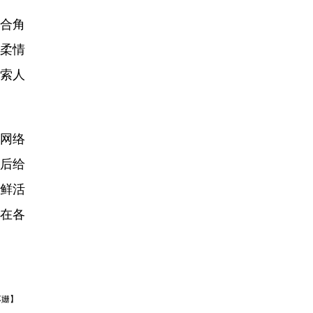
合角
柔情
索人
交网络
戏后给
鲜活
在各
苏姗】