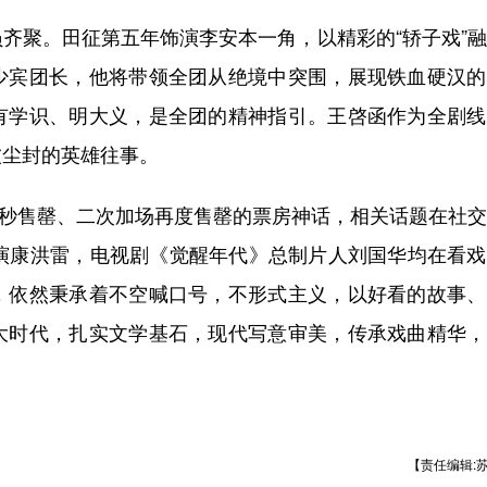
聚。田征第五年饰演李安本一角，以精彩的“轿子戏”融
少宾团长，他将带领全团从绝境中突围，展现铁血硬汉的
有学识、明大义，是全团的精神指引。王啓函作为全剧线
被尘封的英雄往事。
9秒售罄、二次加场再度售罄的票房神话，相关话题在社
导演康洪雷，电视剧《觉醒年代》总制片人刘国华均在看
，依然秉承着不空喊口号，不形式主义，以好看的故事、
大时代，扎实文学基石，现代写意审美，传承戏曲精华，
【责任编辑: