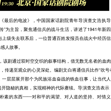
最后的电波》，中国国家话剧院青年导演查文浩执导
传”为主旨，聚焦通信兵的战斗生活，讲述了1941年新
与上级失去联系后，一位普通百姓发报员在战火中经历信
的感人故事。
台，该剧通过双时空交织的叙事结构，借无数无名者的血
报，传递至观众的心灵深处。编剧文白将通信兵比作“吹号
，一层层展开那个为民族浴血奋战的铁血往事，让当代人
揭开隐秘的真相，实现精神的代际赓续。导演查文浩表示
朴素的东西——对和平的渴望、对人道的坚持、对情义