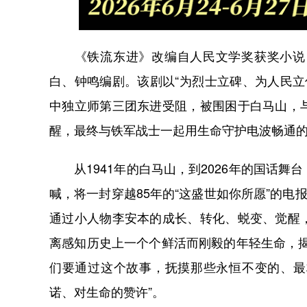
《铁流东进》改编自人民文学奖获奖小说《
白、钟鸣编剧。该剧以“为烈士立碑、为人民立
中独立师第三团东进受阻，被围困于白马山，
醒，最终与铁军战士一起用生命守护电波畅通
从1941年的白马山，到2026年的国话舞
喊，将一封穿越85年的“这盛世如你所愿”的电
通过小人物李安本的成长、转化、蜕变、觉醒
离感知历史上一个个鲜活而刚毅的年轻生命，
们要通过这个故事，抚摸那些永恒不变的、最
诺、对生命的赞许”。