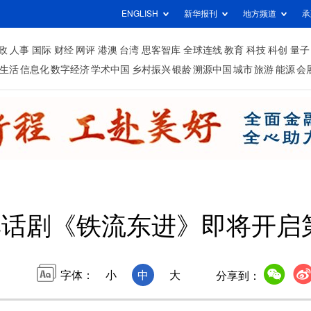
ENGLISH
新华报刊
地方频道
承
政
人事
国际
财经
网评
港澳
台湾
思客智库
全球连线
教育
科技
科创
量子
生活
信息化
数字经济
学术中国
乡村振兴
银龄
溯源中国
城市
旅游
能源
会
典话剧《铁流东进》即将开启
字体：
小
中
大
分享到：