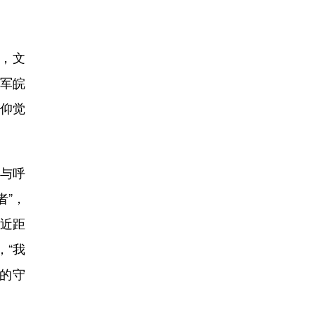
，文
四军皖
仰觉
肉与呼
者”，
近距
，“我
的守