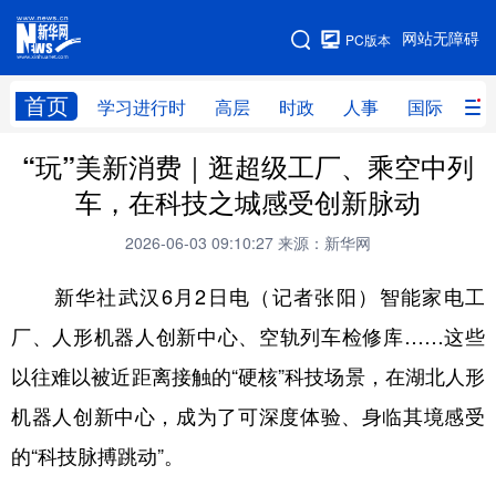
手机版
网站无障碍
PC版本
网站地图
首页
学习进行时
高层
时政
人事
国际
财
“玩”美新消费｜逛超级工厂、乘空中列
学习进行时
高层
时政
人事
车，在科技之城感受创新脉动
国际
财经
网评
港澳
2026-06-03 09:10:27
来源：新华网
台湾
思客智库
全球连线
教育
新华社武汉6月2日电（记者张阳）智能家电工
科技
科创
量子
体育
厂、人形机器人创新中心、空轨列车检修库……这些
文化
书画
健康
军事
以往难以被近距离接触的“硬核”科技场景，在湖北人形
访谈
视频
图片
政务
机器人创新中心，成为了可深度体验、身临其境感受
法律
中央文件
金融
汽车
的“科技脉搏跳动”。
食品
人居
信息化
数字经济