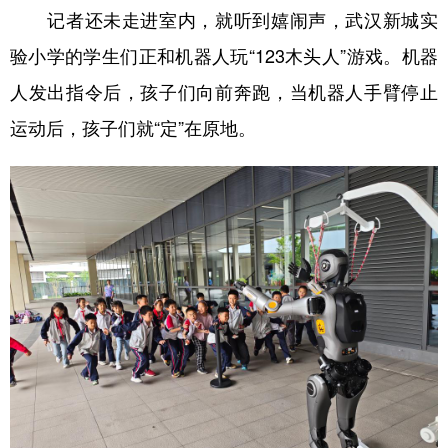
记者还未走进室内，就听到嬉闹声，武汉新城实
学术中国
乡村振兴
银龄
溯源中国
验小学的学生们正和机器人玩“123木头人”游戏。机器
城市
旅游
能源
会展
人发出指令后，孩子们向前奔跑，当机器人手臂停止
彩票
娱乐
时尚
悦读
运动后，孩子们就“定”在原地。
公益
一带一路
亚太网
上市公司
文化产业
地方频道
北京
天津
河北
山西
辽宁
吉林
上海
江苏
浙江
安徽
福建
江西