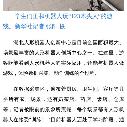
山东
河南
湖北
湖南
广东
广西
海南
重庆
学生们正和机器人玩“123木头人”的游
戏。新华社记者 张阳 摄
四川
贵州
云南
西藏
陕西
甘肃
青海
宁夏
湖北人形机器人创新中心是目前全国面积最大、
新疆
内蒙古
黑龙江
场景最丰富的人形机器人创新中心之一。在这里，游
客既能看到人形机器人的实际应用，还能与机器人做
多语种频道
游戏，体验数据采集、动作训练的全过程。
English
Español
Français
عربى
在数据采集区，遍布着厨房、卫生间、客厅等几
Русский язык
日本語
한국어
乎所有家居场景，还有奶茶店、药店、饭店、仓库
Deutsch
Português
等，记者被眼前的景象所震撼，每个场景都有人形机
器人在接受“训练”。“目前机器人还处于学习阶段，通