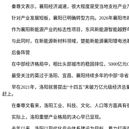
秦尊文表示，襄阳经济减速，很大程度是受当地支柱产业汽
针对产业发展短板，襄阳已明确转型方向。2026年襄阳市
作为襄阳新能源产业的标志性项目，东风新能源智能越野车
与此同时，在新能源新材料领域，楚能新能源襄阳锂电池基地
后备阵营
在中部经济格局中，相比头部城市的稳固排位，5000亿元G
最受关注的莫过于洛阳、宜昌、襄阳持续多年的中部“非省
早在2021年，洛阳就曾提出“十四五”末破万亿元级经济总量
赶上。
在秦尊文看来，洛阳工业、科技、文化、人口等方面具有很
实际上，洛阳重塑产业格局的决心早已显现。
去年以来，洛阳以现代化产业体系建设为目标，着力打造农机装