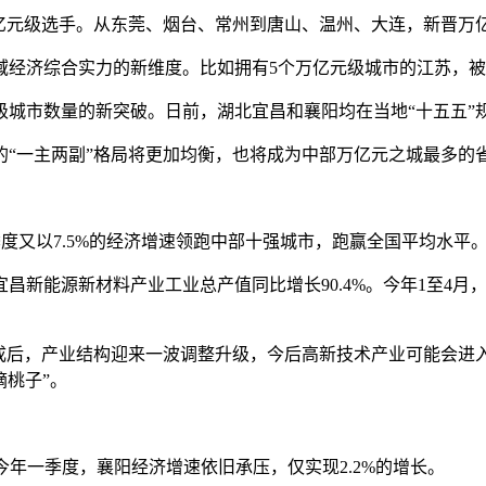
元级选手。从东莞、烟台、常州到唐山、温州、大连，新晋万
济综合实力的新维度。比如拥有5个万亿元级城市的江苏，被视
市数量的新突破。日前，湖北宜昌和襄阳均在当地“十五五”
一主两副”格局将更加均衡，也将成为中部万亿元之城最多的
度又以7.5%的经济增速领跑中部十强城市，跑赢全国平均水平
新能源新材料产业工业总产值同比增长90.4%。今年1至4月
，产业结构迎来一波调整升级，今后高新技术产业可能会进入爆
摘桃子”。
今年一季度，襄阳经济增速依旧承压，仅实现2.2%的增长。