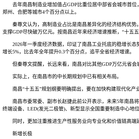
去年南昌制造业增加值占GDP比重位居中部省会城市首位，增
郑州、合肥等城市4个百分点以上。
秦尊文认为，高制造业占比是南昌差异化的经济结构优势。现
支撑GDP尽快破万亿元。按南昌近年来经济增速推断，“十五五
2026年一季度经济数据，印证了南昌工业托底的稳增长态势
增长5%，比去年全年提升0.3个百分点，追平全省经济增速。
但秦尊文提醒，长远来看，南昌对比其他GDP万亿元省会城
实际上，在南昌市的中长期规划中已有相关布局。
南昌“十五五”规划纲要明确提出，要在加快构建现代化产业
南昌市委常委、副市长赵捷此前公开表示，未来5年南昌将努
终端设备、LED(发光二极管)、新型显示全国重要制造中心地位
同时，更加注重推进生产性服务业向专业化和价值链高端延
新增长极