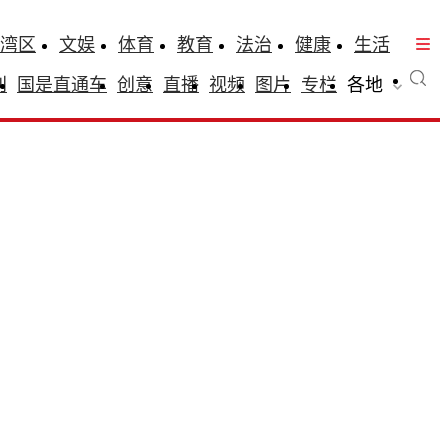
湾区
文娱
体育
教育
法治
健康
生活
刊
国是直通车
创意
直播
视频
图片
专栏
各地