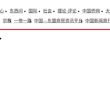
心
东西问
国际
社会
理论·评论
中国侨网
大
识
宗教
一带一路
中国—东盟商贸资讯平台
中国新闻周
了