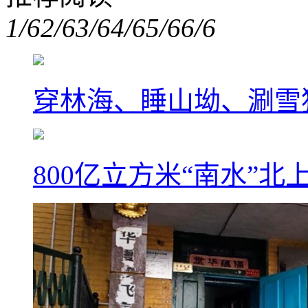
1/6
2/6
3/6
4/6
5/6
6/6
穿林海、睡山坳、涮雪
800亿立方米“南水”北