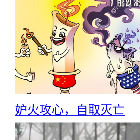
妒火攻心，自取灭亡