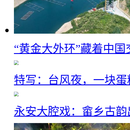
“黄金大外环”藏着中
特写：台风夜，一块蛋
永安大腔戏：畲乡古韵