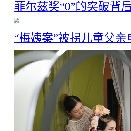
菲尔兹奖“0”的突破背
“梅姨案”被拐儿童父