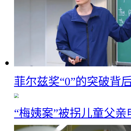
菲尔兹奖“0”的突破背
“梅姨案”被拐儿童父