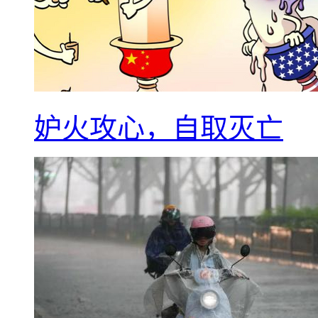
妒火攻心，自取灭亡