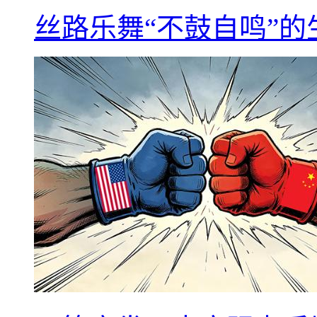
丝路乐舞“不鼓自鸣”