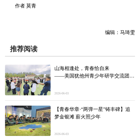
作者 莫青
编辑：马琦雯
推荐阅读
山海相逢处，青春恰自来
——美国犹他州青少年研学交流团访
青综述
2026-06-03
【青春华章·“两弹一星”铸丰碑】追
梦金银滩 薪火照少年
2026-06-03