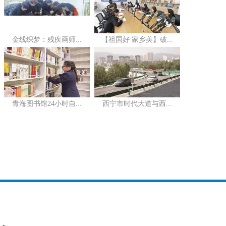
金线织梦：残疾画师...
【祖国好 家乡美】破...
青海图书馆24小时自...
西宁市时代大道与西...