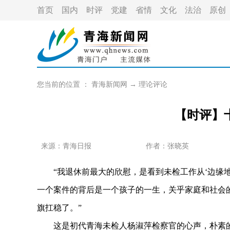
首页
国内
时评
党建
省情
文化
法治
原创
您当前的位置 ：
青海新闻网
→
理论评论
【时评】
来源：青海日报
作者：
张晓英
“我退休前最大的欣慰，是看到未检工作从‘边缘地带
一个案件的背后是一个孩子的一生，关乎家庭和社会的
旗扛稳了。”
这是初代青海未检人杨淑萍检察官的心声，朴素的