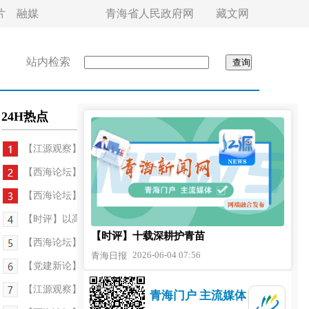
片
融媒
青海省人民政府网
藏文网
站内检索
24H热点
【江源观察】“清清黄河”何以作答“国之大者”？
【西海论坛】守好安全底线 筑牢生命防线
【西海论坛】守护童心 向阳生长
【时评】以高质量议案建议凝聚发展“金点子”
【时评】十载深耕护青苗
【西海论坛】以营商之“优”促发展之“进”
2026-06-04 07:56
青海日报
【党建新论】树立正确政绩观 抓实党员教育功
【江源观察】以营商“软环境”锻造发展“硬实力”
青海门户 主流媒体