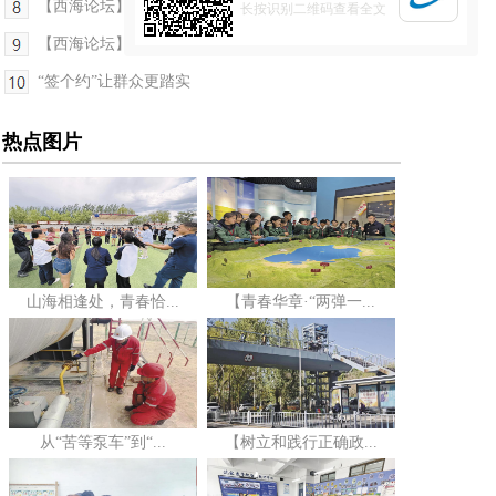
【西海论坛】一张西宁发票的“乘数效应”
长按识别二维码查看全文
【西海论坛】减氟不减香 暖心千万家
“签个约”让群众更踏实
热点图片
山海相逢处，青春恰...
【青春华章·“两弹一...
从“苦等泵车”到“...
【树立和践行正确政...