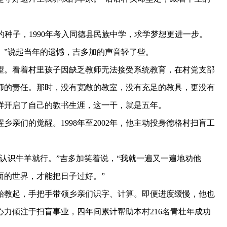
的种子，1990年考入同德县民族中学，求学梦想更进一步。
路。”说起当年的遗憾，吉多加的声音轻了些。
。看着村里孩子因缺乏教师无法接受系统教育，在村党支部
师的责任。那时，没有宽敞的教室，没有充足的教具，更没有
样开启了自己的教书生涯，这一干，就是五年。
们的觉醒。1998年至2002年，他主动投身德格村扫盲工
识牛羊就行。”吉多加笑着说，“我就一遍又一遍地劝他
面的世界，才能把日子过好。”
教起，手把手带领乡亲们识字、计算。即便进度缓慢，他也
力倾注于扫盲事业，四年间累计帮助本村216名青壮年成功