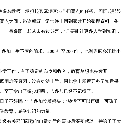
携手多名教师，承担起秀麻辖区56个扫盲点的任务。回忆起那段
扫盲点之间，路途颠簸，常常晚上回到家才开始整理资料、备
，一身多职，却从未有过怨言，“只要能让更多人学到知识，
加一生不变的追求。2005年至2008年，他到秀麻乡江群小
务。
小学工作，有了稳定的岗位和收入，教育梦想也持续开
家庭困难等原因，没有办法上学。因此拿出积蓄开办了知后果
说。至于拿出了多少积蓄，吉多加已经不记得了。
子不好吗？”吉多加笑着摇头：“钱没了可以再赚，可孩子
接受教育，感受知识的力量。
县级有关部门获悉他自费办学的事迹后深受感动，并给予了大