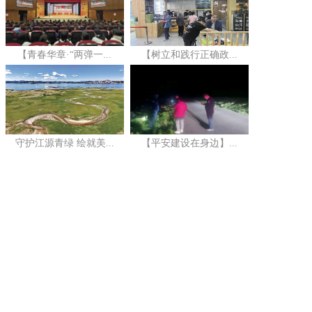
【青春华章·“两弹一...
【树立和践行正确政...
守护江源青绿 绘就美...
【平安建设在身边】...