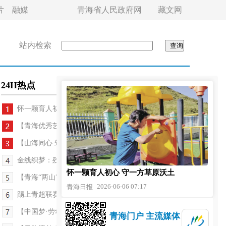
片
融媒
青海省人民政府网
藏文网
站内检索
24H热点
怀一颗育人初心 守一方草原沃土
【青海优秀艺术家系列报道】陈璐：一个青海女作曲...
【山海同心 筑梦青海】玉树的树与生命的路——记第...
金线织梦：残疾画师的艺术人生与温暖担当
怀一颗育人初心 守一方草原沃土
【青海“两山”答卷】村支书变身主播冶成虎：做家...
2026-06-06 07:17
青海日报
踢上青超联赛 他在高原热土实现足球梦
【中国梦·劳动美】“爱找茬”的赵师傅——记2025年...
青海门户 主流媒体