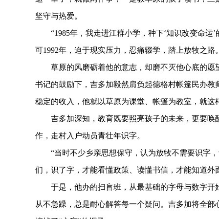
坚守与热爱。
“1985年，我走进江群小学，种下‘知识改变命运’
可1992年，迫于现实压力，忍痛辍学，踏上放牧之
草原的风磨砺着他的意志，却磨不灭他心底的愿望
书记的鼓励下，吉多加毅然肩负起德格村帐篷民办教
稳定的收入，他就以草原为课堂、帐篷为教室，就这
吉多加深知，教育既要照亮孩子的未来，更要唤醒乡亲
作，走村入户动员青壮年识字。
“当时不少乡亲思想保守，认为放牧不需要识字，认
们，识了字，才能看懂政策、读懂书信，才能知道外
于是，他办的扫盲班，从最基础的字母与数字开始
从不急躁，总是耐心解答每一个疑问。吉多加将全部心