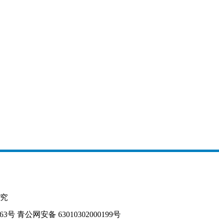
究
163号
青公网安备 63010302000199号