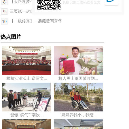
【天路逐梦·青藏铁路通车20周年纪行】小站情怀
长按识别二维码查看全文
三页纸一封信，写不尽患者的青海情
【一线传真】一袭藏蓝写芳华
热点图片
根植江源沃土 谱写文...
救人勇士董国荣收到...
警惕“笑气”“潮饮...
“妈妈养我小，我陪...