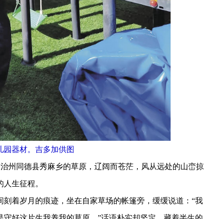
儿园器材。吉多加供图
治州同德县秀麻乡的草原，辽阔而苍茫，风从远处的山峦掠
的人生征程。
刻着岁月的痕迹，坐在自家草场的帐篷旁，缓缓说道：“我
是守好这片生我养我的草原。”话语朴实却坚定，藏着半生的