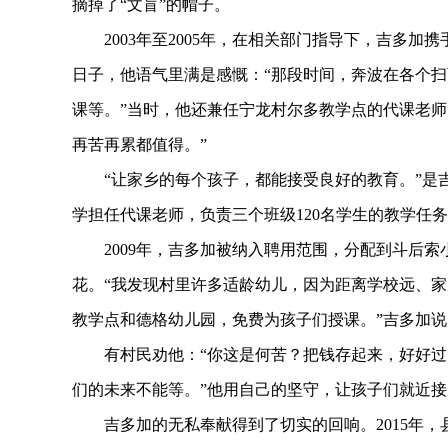
摘掉了“文盲”的帽子。
2003年至2005年，在相关部门指导下，吉多加
日子，他语气里满是感慨：“那段时间，奔波在各个
课等。”当时，他还兼任宁龙村尔多教学点的代课老师
再苦再累都值得。”
“让家乡的每个孩子，都能接受良好的教育。”是吉多
学担任代课老师，负责三个班级120名学生的教学任
2009年，吉多加被纳入聘用范围，分配到斗后索
花。“我发现村里许多适龄幼儿，因为距离学校远、
教学点和德格幼儿园，免费为孩子们授课。”吉多加
有村民劝他：“你这是何苦？把钱存起来，好好过日
们的未来不能等。”他用自己的坚守，让孩子们就近
吉多加的无私奉献得到了切实的回响。2015年，