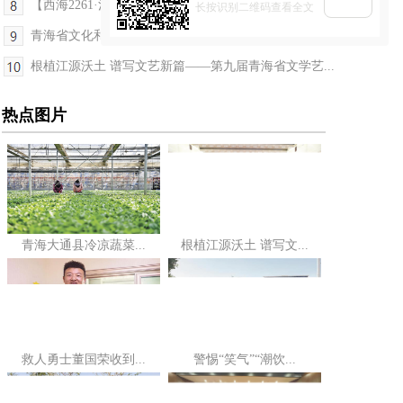
【西海2261·河湟文化大集】这周六，端午非遗集亮相...
长按识别二维码查看全文
青海省文化和旅游厅以制度创新破解监管堵点难点
根植江源沃土 谱写文艺新篇——第九届青海省文学艺...
热点图片
青海大通县冷凉蔬菜...
根植江源沃土 谱写文...
救人勇士董国荣收到...
警惕“笑气”“潮饮...