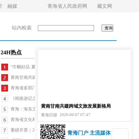
片
融媒
青海省人民政府网
藏文网
站内检索
24H热点
“巾帼好品·夏都市集” 端午非遗集活动举办
黄南甘南共建跨域文旅发展新格局
青海省多部门联动护航旅游旺季
《韩路游记之“生命树”》7月初播出
黄南甘南共建跨域文旅发展新格局
青海：海东玉树联手打造跨区域精品旅游矩阵
2026-06-07 07:47
青海日报
青海省文化和旅游厅：多举措筑牢文旅行业安全防线
重磅开票｜2026雪豹“宁萌”超级音乐节正式开售
青海门户 主流媒体