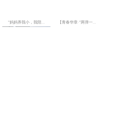
“妈妈养我小，我陪...
【青春华章·“两弹一...
【树立和践行正确政...
守护江源青绿 绘就美...
究
163号
青公网安备 63010302000199号