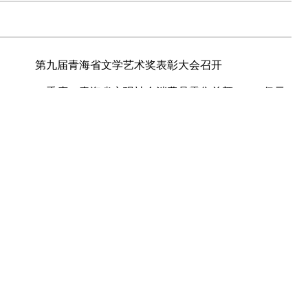
第九届青海省文学艺术奖表彰大会召开
一季度，青海省实现社会消费品零售总额226.14亿元
省委宣传部2025年公开遴选公务员拟任职人员公示
青海西宁市：高考爱心送考公交车服务全市考生
关于我们
|
法律顾问
|
广告服务
|
联系方式
青海省互联网新闻中心主办 版权所有：青海新闻网
经青海新闻网书面特别授权，请勿转载或建立镜像，违者依法必
.com 青海新闻网 互联网新闻信息许可证：63120170001
青ICP备19000