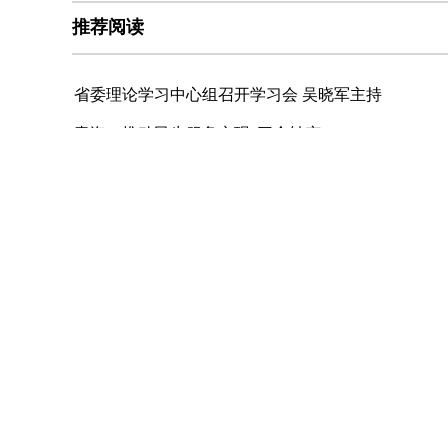
推荐阅读
省委理论学习中心组召开学习会 吴晓军主持
青海：推动民生服务实现“三个转变”
关于青海省全民阅读征文获奖名单的公示
西宁市精准监督盘活乡村“沉睡资产”
未
E-mail：webmaster@qhnews