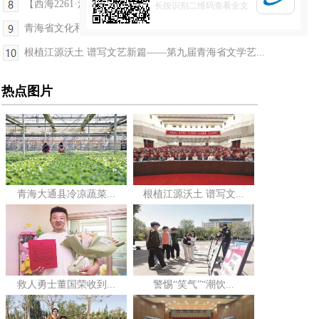
【西海2261·河湟文化大集】这周六，端午非遗集亮相...
长按识别二维码查看全文
青海省文化和旅游厅以制度创新破解监管堵点难点
根植江源沃土 谱写文艺新篇——第九届青海省文学艺...
热点图片
青海大通县冷凉蔬菜...
根植江源沃土 谱写文...
救人勇士董国荣收到...
警惕“笑气”“潮饮...