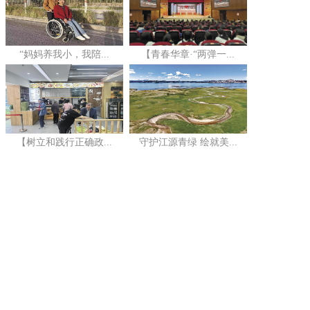
“妈妈养我小，我陪...
【青春华章·“两弹一...
【树立和践行正确政...
守护江源青绿 绘就美...