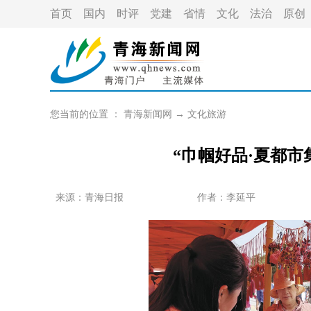
首页
国内
时评
党建
省情
文化
法治
原创
您当前的位置 ：
青海新闻网
→
文化旅游
“巾帼好品·夏都市
来源：青海日报
作者：
李延平