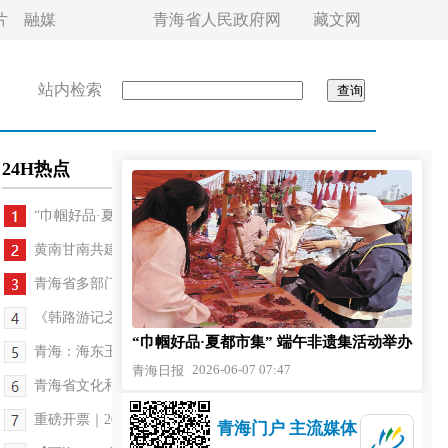
片
融媒
青海省人民政府网
藏文网
站内检索
24H热点
“巾帼好品·夏都市集” 端午非遗集活动举办
黄南甘南共建跨域文旅发展新格局
青海省多部门联动护航旅游旺季
《韩路游记之“生命树”》7月初播出
“巾帼好品·夏都市集” 端午非遗集活动举办
青海：海东玉树联手打造跨区域精品旅游矩阵
2026-06-07 07:47
青海日报
青海省文化和旅游厅：多举措筑牢文旅行业安全防线
重磅开票｜2026雪豹“宁萌”超级音乐节正式开售
青海门户 主流媒体