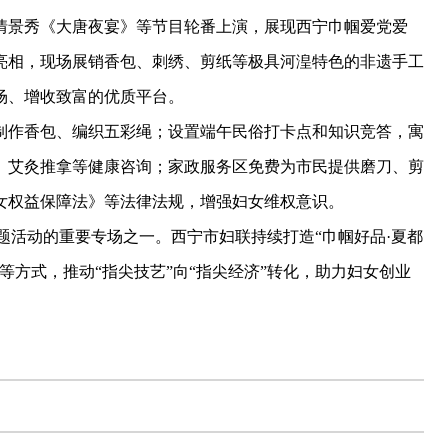
情景秀《大唐夜宴》等节目轮番上演，展现西宁巾帼爱党爱
中亮相，现场展销香包、刺绣、剪纸等极具河湟特色的非遗手工
场、增收致富的优质平台。
作香包、编织五彩绳；设置端午民俗打卡点和知识竞答，寓
、艾灸推拿等健康咨询；家政服务区免费为市民提供磨刀、剪
女权益保障法》等法律法规，增强妇女维权意识。
活动的重要专场之一。西宁市妇联持续打造“巾帼好品·夏都
等方式，推动“指尖技艺”向“指尖经济”转化，助力妇女创业