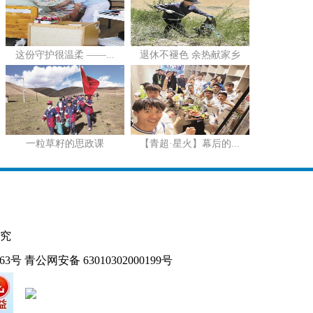
这份守护很温柔 ——...
退休不褪色 余热献家乡
一粒草籽的思政课
【青超·星火】幕后的...
究
163号
青公网安备 63010302000199号