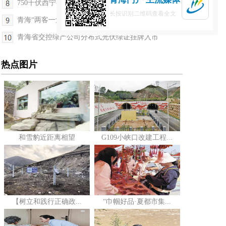
750千伏西宁变电站13台断路器增容改造全部完工
长按识别二维码查看全文
青海“两客一危”首轮动态监控报警信息清零任务办结
青海省交控绿产公司分布式光伏绿证挂牌入市
热点图片
和雪豹近距离相望
G109小峡口改建工程...
【树立和践行正确政...
“巾帼好品·夏都市集...