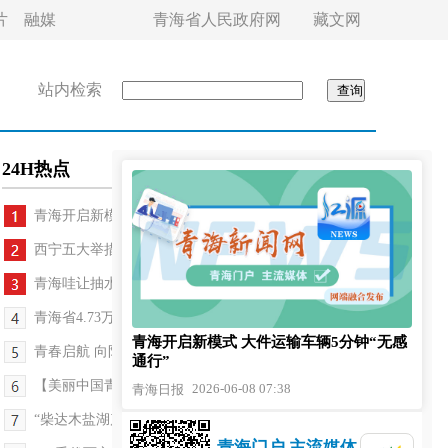
片
融媒
青海省人民政府网
藏文网
站内检索
24H热点
青海开启新模式 大件运输车辆5分钟“无感通行”
西宁五大举措深化普惠金融改革
青海哇让抽水蓄能电站地下厂房启动建设
青海省4.73万考生参加普通高考
青海开启新模式 大件运输车辆5分钟“无感
青春启航 向阳而生——2026年高考首日见闻
通行”
【美丽中国青海行】一湖碧波荡漾 两岸生灵欢歌
2026-06-08 07:38
青海日报
“柴达木盐湖产业工匠”入选首批州级劳务品牌
青海门户 主流媒体