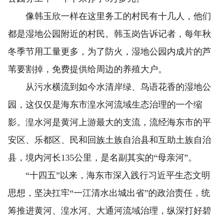
像韩玉欣一样在这里务工的村民有十几人，他们
都是湿地公园附近的村民。韩玉岗告诉记者，每年秋
冬季节用工量更多，为了防火，湿地公园内成片的芦
苇要割掉，免费提供给周边的养殖大户。
从污水横流到如今水清岸绿、鸟语花香的湿地公
园，这仅仅是海东市湟水河流域生态治理的一个缩
影。湟水河是黄河上游最大的支流，流经海东市的平
安区、乐都区、民和回族土族自治县和互助土族自治
县，境内河长135公里，是名副其实的“母亲河”。
“十四五”以来，海东市深入践行习近平生态文明
思想，坚决扛牢“一江清水出城出省”的政治责任，统
筹推进黄河、湟水河、大通河流域治理，纵深打好碧