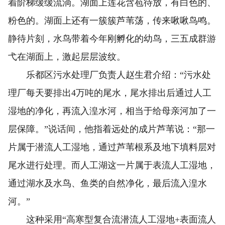
着阶梯缓缓流淌。湖面上莲花含苞待放，有白色的、
粉色的。湖面上还有一簇簇芦苇荡，传来啾啾鸟鸣。
静待片刻，水鸟带着今年刚孵化的幼鸟，三五成群游
弋在湖面上，激起层层波纹。
乐都区污水处理厂负责人赵生君介绍：“污水处
理厂每天要排出4万吨的尾水，尾水排出后通过人工
湿地的净化，再流入湟水河，相当于给母亲河加了一
层保障。”说话间，他指着远处的成片芦苇说：“那一
片属于潜流人工湿地，通过芦苇根系及地下填料层对
尾水进行处理。而人工湖这一片属于表流人工湿地，
通过湖水及水鸟、鱼类的自然净化，最后流入湟水
河。”
这种采用“高寒型复合流潜流人工湿地+表面流人