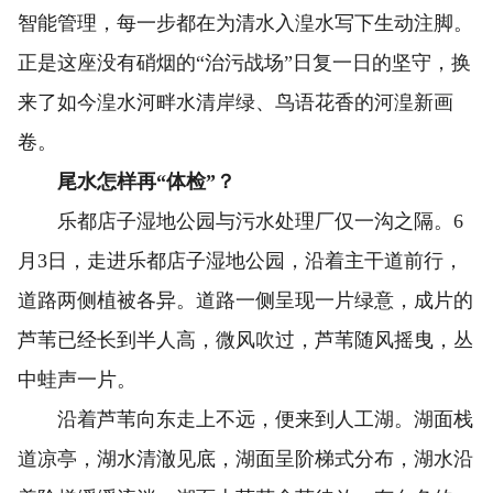
智能管理，每一步都在为清水入湟水写下生动注脚。
正是这座没有硝烟的“治污战场”日复一日的坚守，换
来了如今湟水河畔水清岸绿、鸟语花香的河湟新画
卷。
尾水怎样再“体检”？
乐都店子湿地公园与污水处理厂仅一沟之隔。6
月3日，走进乐都店子湿地公园，沿着主干道前行，
道路两侧植被各异。道路一侧呈现一片绿意，成片的
芦苇已经长到半人高，微风吹过，芦苇随风摇曳，丛
中蛙声一片。
沿着芦苇向东走上不远，便来到人工湖。湖面栈
道凉亭，湖水清澈见底，湖面呈阶梯式分布，湖水沿