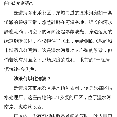
的“蝶变密码”。
走进海东市乐都区，穿城而过的湟水河宛如一条
澄澈的碧绿玉带，悠然静卧在河湟谷地。绵长的河水
静谧流淌，晴空下的河面泛起粼粼波光。岸边葱茏的
绿道蜿蜒如织，不仅锁住了水土，更给钢筋水泥的城
市增添几分明媚。这是湟水河最动人心弦的景致，但
倘若没有河面之下那场深度的洗礼，眼前的“一泓清
流”或许会失色。
浊浪何以化清波？
走进海东市乐都区洪水镇河西村，便是乐都区污
水处理厂。这座占地约5.71公顷的厂区，位于湟水河
南岸、虎狼沟以西。
厂区内，没有预想中刺鼻难闻的气味，映入眼帘