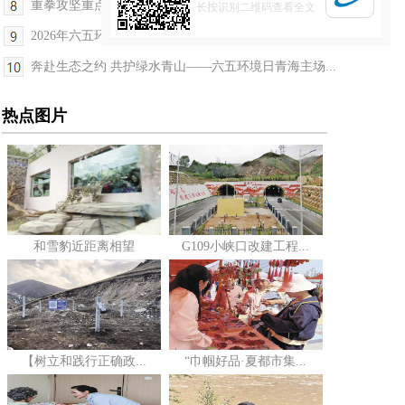
重拳攻坚重点水域禁捕 我省严守青海湖裸鲤生态保护...
长按识别二维码查看全文
2026年六五环境日青海主场活动在西宁举行
奔赴生态之约 共护绿水青山——六五环境日青海主场...
热点图片
和雪豹近距离相望
G109小峡口改建工程...
【树立和践行正确政...
“巾帼好品·夏都市集...