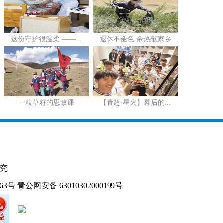
这份守护很温柔 ——...
退休不褪色 余热献家乡
一粒草籽的思政课
【青超·星火】幕后的...
究
163号
青公网安备 63010302000199号