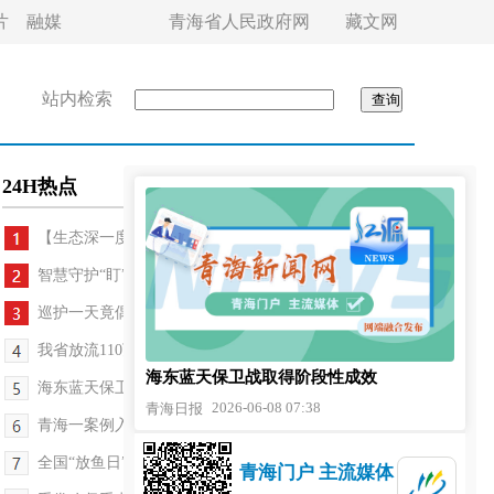
片
融媒
青海省人民政府网
藏文网
站内检索
24H热点
【生态深一度】清水何以至湟水
智慧守护“盯”上藏羚
巡护一天竟偶遇千头藏野驴
我省放流110万尾土著鱼苗
海东蓝天保卫战取得阶段性成效
海东蓝天保卫战取得阶段性成效
2026-06-08 07:38
青海日报
青海一案例入选最高检生态环境检察公益诉讼典型案例
全国“放鱼日”青海放流110万尾土著鱼苗
青海门户 主流媒体