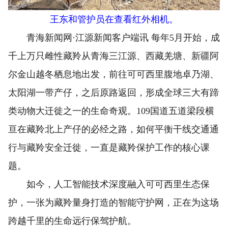
王东和管护员在查看红外相机。
青海新闻网·江源新闻客户端讯 每年5月开始，成
千上万只雌性藏羚从青海三江源、西藏羌塘、新疆阿
尔金山越冬栖息地出发，前往可可西里腹地卓乃湖、
太阳湖一带产仔，之后原路返回，形成全球三大有蹄
类动物大迁徙之一的生命奇观。109国道五道梁段横
亘在藏羚北上产仔的必经之路，如何平衡干线交通通
行与藏羚安全迁徙，一直是藏羚保护工作的核心课
题。
如今，人工智能技术深度融入可可西里生态保
护，一张为藏羚量身打造的智能守护网，正在为这场
跨越千里的生命远行保驾护航。