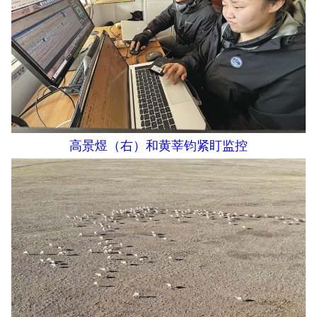
高景煜（右）和黄莘钧紧盯监控