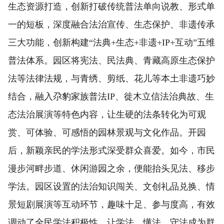
生态资源打造，创新打破传统普法单向说教、形式单
一的短板，深度融合法治宣传、生态保护、非遗传承
三大功能，创新构建“法典+生态+非遗+IP+互动”五维
普法体系。园区将宪法、民法典、青藏高原生态保护
法等法律法规，与青绣、剪纸、花儿等本土非遗巧妙
结合，融入尕豹家族普法IP、徙木立信法治典故、生
态法治展演等特色内容，让生硬的法条转化为可观
赏、可体验、可感悟的园林景观与文化作品。开园
后，新颖亲民的学法形式深受群众喜爱。如今，市民
漫步河畔步道、休闲游园之余，便能抬头见法、移步
学法。园区设置的法治知识闯关、文创礼品兑换、情
景短剧展演等互动环节，趣味十足、参与度高，有效
调动了全民学法积极性，让学法、懂法、守法成为群