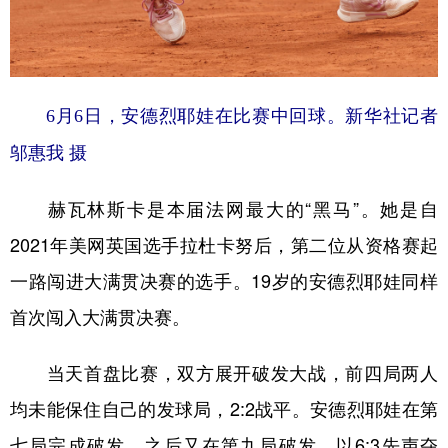
山东
河南
湖北
湖南
广东
广西
海南
重庆
四川
贵州
云南
西藏
6月6日，安德烈耶娃在比赛中回球。新华社记者
陕西
甘肃
青海
宁夏
邬惠我 摄
新疆
内蒙古
黑龙江
赫瓦林斯卡是本届法网最大的“黑马”。她是自
2021年美网英国选手拉杜卡努后，第二位从资格赛起
多语种频道
一路闯进大满贯决赛的选手。19岁的安德烈耶娃同样
English
Español
Français
عربى
首次闯入大满贯决赛。
Русский язык
日本語
한국어
当天首盘比赛，双方展开破发大战，前四局两人
Deutsch
Português
均未能保住自己的发球局，2:2战平。安德烈耶娃在第
七局完成破发，之后又在第九局破发，以6:3先声夺