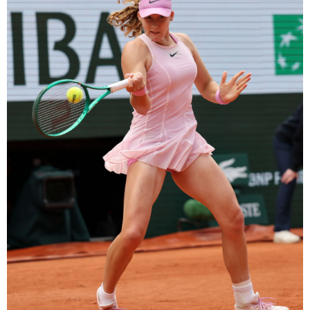
学术中国
乡村振兴
银龄
溯源中国
城市
旅游
能源
会展
彩票
娱乐
时尚
悦读
公益
一带一路
亚太网
上市公司
文化产业
地方频道
北京
天津
河北
山西
辽宁
吉林
上海
江苏
浙江
安徽
福建
江西