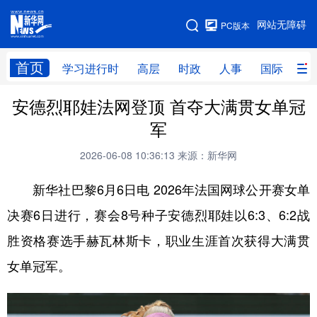
手机版
网站无障碍
PC版本
网站地图
首页
学习进行时
高层
时政
人事
国际
财
安德烈耶娃法网登顶 首夺大满贯女单冠
学习进行时
高层
时政
人事
军
国际
财经
网评
港澳
2026-06-08 10:36:13
来源：新华网
台湾
思客智库
全球连线
教育
新华社巴黎6月6日电 2026年法国网球公开赛女单
科技
科创
量子
体育
决赛6日进行，赛会8号种子安德烈耶娃以6:3、6:2战
文化
书画
健康
军事
胜资格赛选手赫瓦林斯卡，职业生涯首次获得大满贯
访谈
视频
图片
政务
女单冠军。
法律
中央文件
金融
汽车
食品
人居
信息化
数字经济