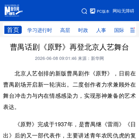
手机版
网站无障碍
PC版本
网站地图
首页
学习进行时
高层
时政
人事
国际
财
曹禺话剧《原野》再登北京人艺舞台
学习进行时
高层
时政
人事
2026-06-08 09:01:46
来源：新华网
国际
财经
网评
港澳
北京人艺创排的新版曹禺剧作《原野》，日前在
台湾
思客智库
全球连线
教育
曹禺剧场开启新一轮演出。二度创作者力求兼顾外在
科技
科创
量子
体育
舞台冲击力与内在情感感染力，实现形神兼备的艺术
文化
书画
健康
军事
表达。
访谈
视频
图片
政务
《原野》完成于1937年，是曹禺继《雷雨》《日
法律
中央文件
金融
汽车
出》后的又一部代表作，主要讲述青年农民仇虎的复
食品
人居
信息化
数字经济