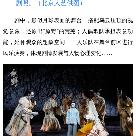
山东
河南
湖北
湖南
剧照。（北京人艺供图）
广东
广西
海南
重庆
剧中，形似月球表面的舞台，搭配乌云压顶的视
四川
贵州
云南
西藏
觉意象，还原出“原野”的荒芜；人偶歌队承担表意功
陕西
甘肃
青海
宁夏
能，延伸观众的想象空间；三人乐队在舞台前区进行
民乐演奏，体现剧情发展与人物心理变化……
新疆
内蒙古
黑龙江
多语种频道
English
Español
Français
عربى
Русский язык
日本語
한국어
Deutsch
Português