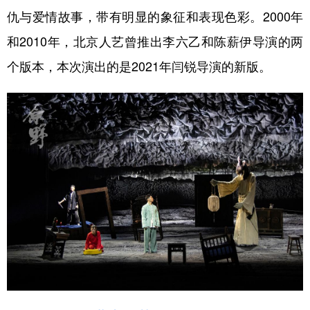
仇与爱情故事，带有明显的象征和表现色彩。2000年
学术中国
乡村振兴
银龄
溯源中国
和2010年，北京人艺曾推出李六乙和陈薪伊导演的两
城市
旅游
能源
会展
个版本，本次演出的是2021年闫锐导演的新版。
彩票
娱乐
时尚
悦读
公益
一带一路
亚太网
上市公司
文化产业
地方频道
北京
天津
河北
山西
辽宁
吉林
上海
江苏
浙江
安徽
福建
江西