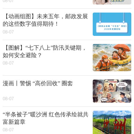
08-07
【动画组图】未来五年，邮政发展
的这些数字值得期待！
08-07
【图解】“七下八上”防汛关键期，
如何安全避险？
08-07
漫画丨警惕 “高价回收” 圈套
08-07
“半条被子”暖沙洲 红色传承绘就共
富新篇章
08-07