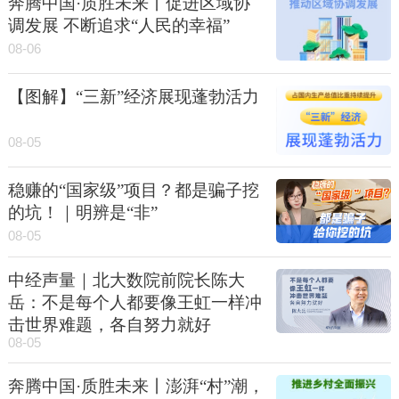
奔腾中国·质胜未来丨促进区域协
调发展 不断追求“人民的幸福”
08-06
【图解】“三新”经济展现蓬勃活力
08-05
稳赚的“国家级”项目？都是骗子挖
的坑！｜明辨是“非”
08-05
中经声量｜北大数院前院长陈大
岳：不是每个人都要像王虹一样冲
击世界难题，各自努力就好
08-05
奔腾中国·质胜未来丨澎湃“村”潮，