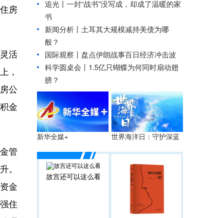
追光丨
一封“战书”没写成，却成了温暖的家
住房
书
新闻分析丨土耳其大规模减持美债为哪
般？
灵活
国际观察丨
盘点伊朗战事百日经济冲击波
科学圆桌会丨1.5亿只蝴蝶为何同时扇动翅
上，
膀？
房公
积金
世界海洋日：守护深蓝
新华全媒+
金管
提升。
故宫还可以这么看
资金
强住