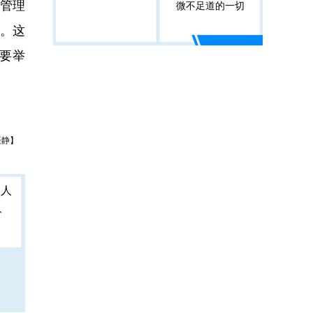
管理
微不足道的一切
。这
要举
聂静】
人