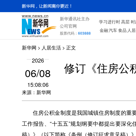
新华通讯社主办
学习进行时
高层
时
公司官网
金融
汽车
食品
人居
股票代码：
603888
新华网
>
人居生活
> 正文
2026
修订《住房公
06/08
15:08:06
来源：新华网
住房公积金制度是我国城镇住房制度的重要组成
工作报告、“十五五”规划纲要中都提出要深
稿）》（以下简称《条例（修订征求意见稿）》