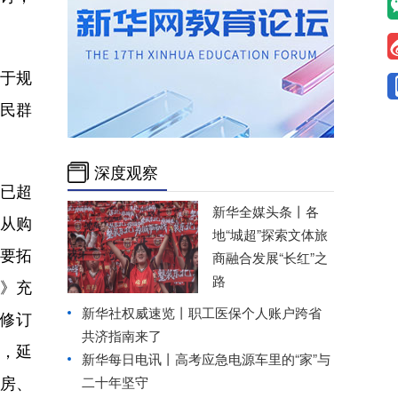
对于规
民群
深度观察
已超
新华全媒头条丨
各
费从购
地“城超”探索文体旅
要拓
商融合发展“长红”之
路
》充
新华社权威速览丨职工医保个人账户跨省
，修订
共济指南来了
上，延
新华每日电讯丨
高考应急电源车里的“家”与
租房、
二十年坚守