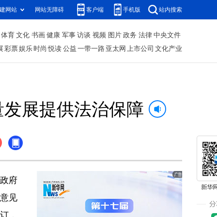
建网站
网站无障碍
客户端
手机版
站内搜索
体育
文化
书画
健康
军事
访谈
视频
图片
政务
法律
中央文件
展
彩票
娱乐
时尚
悦读
公益
一带一路
亚太网
上市公司
文化产业
量发展提供法治保障
的政府
求意见
修订，