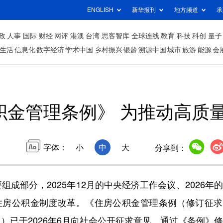
ENGLISH
新华报刊
地方频道
承
政
人事
国际
财经
网评
港澳
台湾
思客智库
全球连线
教育
科技
科创
量子
生活
信息化
数字经济
学术中国
乡村振兴
银龄
溯源中国
城市
旅游
能源
会
积金管理条例》 为推动高质
字体：
小
中
大
分享到：
部分，2025年12月的中央经济工作会议、2026年
化住房公积金制度改革。《住房公积金管理条例（修订征
）已于2026年6月向社会公开征求意见。通过《条例》