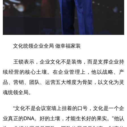
山东
河南
湖北
湖南
广东
广西
海南
重庆
四川
贵州
云南
西藏
陕西
甘肃
青海
宁夏
文化统领企业全局 做幸福家装
新疆
内蒙古
黑龙江
王锁表示，企业文化不是装饰，而是支撑企业持
多语种频道
续经营的核心土壤。在企业管理上，他以战略、产
品、营销、团队、运营五大维度为骨架，以文化为灵
English
Español
Français
عربى
魂统领全局。
Русский язык
日本語
한국어
Deutsch
Português
“文化不是会议室墙上挂着的口号，文化是一个企
业真正的DNA。好的土壤，才能生长好的果实。”他认