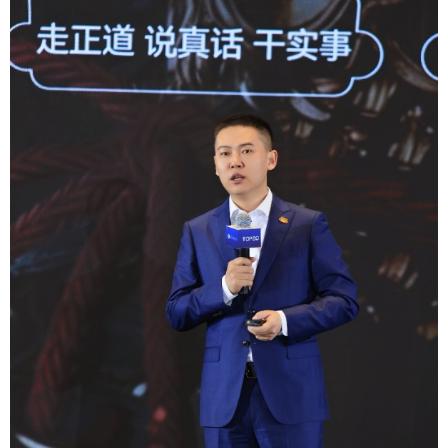
学术中国
乡村振兴
银龄
溯源中国
城市
旅游
能源
会展
彩票
娱乐
时尚
悦读
公益
一带一路
亚太网
上市公司
文化产业
地方频道
北京
天津
河北
山西
辽宁
吉林
上海
江苏
浙江
安徽
福建
江西