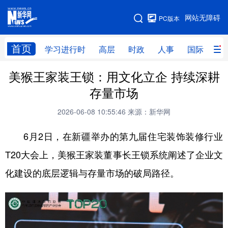
手机版
网站无障碍
PC版本
网站地图
首页
学习进行时
高层
时政
人事
国际
财
美猴王家装王锁：用文化立企 持续深耕
学习进行时
高层
时政
人事
存量市场
国际
财经
网评
港澳
2026-06-08 10:55:46
来源：新华网
台湾
思客智库
全球连线
教育
6月2日，在新疆举办的第九届住宅装饰装修行业
科技
科创
量子
体育
T20大会上，美猴王家装董事长王锁系统阐述了企业文
文化
书画
健康
军事
化建设的底层逻辑与存量市场的破局路径。
访谈
视频
图片
政务
法律
中央文件
金融
汽车
食品
人居
信息化
数字经济