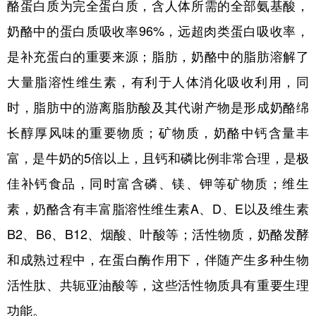
山东
河南
湖北
湖南
酪蛋白质为完全蛋白质，含人体所需的全部氨基酸，
奶酪中的蛋白质吸收率96%，远超肉类蛋白吸收率，
广东
广西
海南
重庆
是补充蛋白的重要来源；脂肪，奶酪中的脂肪溶解了
四川
贵州
云南
西藏
大量脂溶性维生素，有利于人体消化吸收利用，同
陕西
甘肃
青海
宁夏
时，脂肪中的游离脂肪酸及其代谢产物是形成奶酪绵
新疆
内蒙古
黑龙江
长醇厚风味的重要物质；矿物质，奶酪中钙含量丰
富，是牛奶的5倍以上，且钙和磷比例非常合理，是极
多语种频道
佳补钙食品，同时富含磷、镁、钾等矿物质；维生
English
Español
Français
عربى
素，奶酪含有丰富脂溶性维生素A、D、E以及维生素
B2、B6、B12、烟酸、叶酸等；活性物质，奶酪发酵
Русский язык
日本語
한국어
和成熟过程中，在蛋白酶作用下，伴随产生多种生物
Deutsch
Português
活性肽、共轭亚油酸等，这些活性物质具有重要生理
功能。