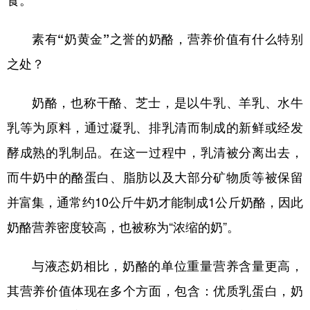
食。
学术中国
乡村振兴
银龄
溯源中国
素有“奶黄金”之誉的奶酪，营养价值有什么特别
城市
旅游
能源
会展
之处？
彩票
娱乐
时尚
悦读
奶酪，也称干酪、芝士，是以牛乳、羊乳、水牛
公益
一带一路
亚太网
上市公司
乳等为原料，通过凝乳、排乳清而制成的新鲜或经发
文化产业
酵成熟的乳制品。在这一过程中，乳清被分离出去，
而牛奶中的酪蛋白、脂肪以及大部分矿物质等被保留
地方频道
并富集，通常约10公斤牛奶才能制成1公斤奶酪，因此
奶酪营养密度较高，也被称为“浓缩的奶”。
北京
天津
河北
山西
辽宁
吉林
上海
江苏
与液态奶相比，奶酪的单位重量营养含量更高，
浙江
安徽
福建
江西
其营养价值体现在多个方面，包含：优质乳蛋白，奶