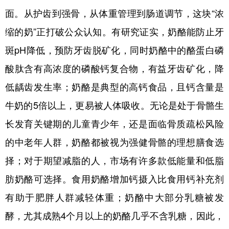
面。从护齿到强骨，从体重管理到肠道调节，这块“浓
缩的奶”正打破公众认知。有研究证实，奶酪能防止牙
斑pH降低，预防牙齿脱矿化，同时奶酪中的酪蛋白磷
酸肽含有高浓度的磷酸钙复合物，有益牙齿矿化，降
低龋齿发生率；奶酪是典型的高钙食品，且钙含量是
牛奶的5倍以上，更易被人体吸收。无论是处于骨骼生
长发育关键期的儿童青少年，还是面临骨质疏松风险
的中老年人群，奶酪都被视为强健骨骼的理想膳食选
择；对于期望减脂的人，市场有许多款低能量和低脂
肪奶酪可选择。食用奶酪增加钙摄入比食用钙补充剂
有助于肥胖人群减轻体重；奶酪中大部分乳糖被发
酵，尤其成熟4个月以上的奶酪几乎不含乳糖，因此，