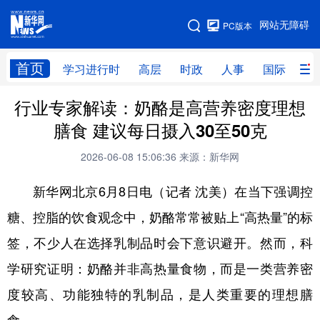
手机版
网站无障碍
PC版本
网站地图
首页
学习进行时
高层
时政
人事
国际
财
行业专家解读：奶酪是高营养密度理想
学习进行时
高层
时政
人事
膳食 建议每日摄入30至50克
国际
财经
网评
港澳
2026-06-08 15:06:36
来源：新华网
台湾
思客智库
全球连线
教育
新华网北京6月8日电（记者 沈美）在当下强调控
科技
科创
量子
体育
糖、控脂的饮食观念中，奶酪常常被贴上“高热量”的标
文化
书画
健康
军事
签，不少人在选择乳制品时会下意识避开。然而，科
访谈
视频
图片
政务
学研究证明：奶酪并非高热量食物，而是一类营养密
法律
中央文件
金融
汽车
度较高、功能独特的乳制品，是人类重要的理想膳
食品
人居
信息化
数字经济