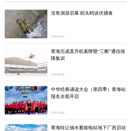
湟鱼洄游启幕 棕头鸥设伏捕食
2026-06-09
青海完成直升机索降暨“三断”通信保
障集训
2026-06-08
中华经典诵读大会（第四季）青海站
报名全面开启
2026-06-08
青海哇让抽水蓄能电站地下厂房启动