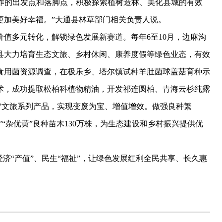
作的出发点和落脚点，积极探索植树造林、美化县城的有效
更加美好幸福。”大通县林草部门相关负责人说。
多元转化，解锁绿色发展新赛道。每年6至10月，边麻沟
县大力培育生态文旅、乡村休闲、康养度假等绿色业态，有效
食用菌资源调查，在极乐乡、塔尔镇试种羊肚菌球盖菇育种示
技术，成功提取松柏科植物精油，开发祁连圆柏、青海云杉纯露
息”文旅系列产品，实现变废为宝、增值增效。做强良种繁
”“杂优黄”良种苗木130万株，为生态建设和乡村振兴提供优
“产值”、民生“福祉”，让绿色发展红利全民共享、长久惠