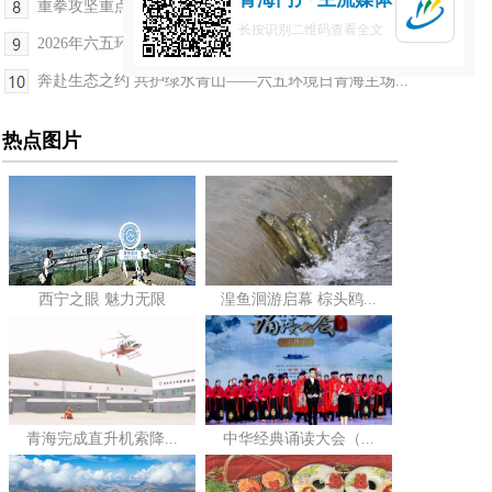
重拳攻坚重点水域禁捕 我省严守青海湖裸鲤生态保护...
长按识别二维码查看全文
2026年六五环境日青海主场活动在西宁举行
奔赴生态之约 共护绿水青山——六五环境日青海主场...
热点图片
西宁之眼 魅力无限
湟鱼洄游启幕 棕头鸥...
青海完成直升机索降...
中华经典诵读大会（...