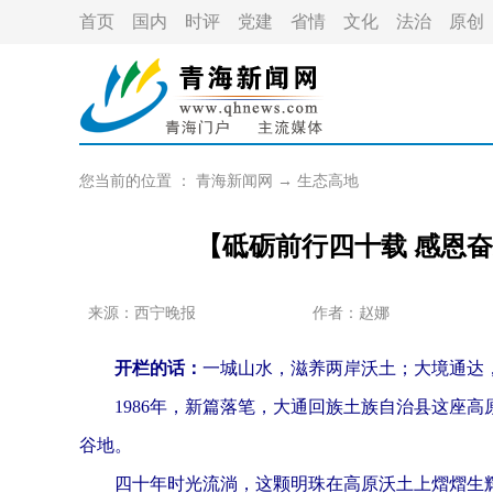
首页
国内
时评
党建
省情
文化
法治
原创
您当前的位置 ：
青海新闻网
→
生态高地
【砥砺前行四十载 感恩
来源：西宁晚报
作者：
赵娜
开栏的话：
一城山水，滋养两岸沃土；大境通达
1986年，新篇落笔，大通回族土族自治县这座高
谷地。
四十年时光流淌，这颗明珠在高原沃土上熠熠生辉