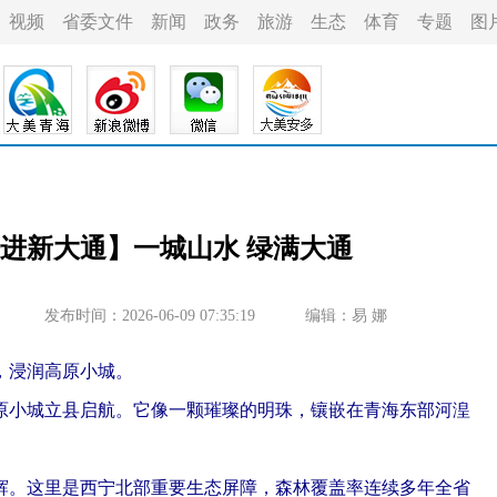
视频
省委文件
新闻
政务
旅游
生态
体育
专题
图
奋进新大通】一城山水 绿满大通
发布时间：2026-06-09 07:35:19
编辑：易 娜
，浸润高原小城。
原小城立县启航。它像一颗璀璨的明珠，镶嵌在青海东部河湟
。这里是西宁北部重要生态屏障，森林覆盖率连续多年全省