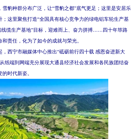
雪豹种群分布广泛，让“雪豹之都”底气更足；这里是安居乐
升；这里聚焦打造“全国具有核心竞争力的绿电铝车轮生产基
色铝线缆生产基地”目标，迎难而上、奋力拼搏……四十年筚路
命和责任，化为了如今的成就与荣光。
起，西宁市融媒体中心推出“砥砺前行四十载 感恩奋进新大
，从纸端到网端充分展现大通县经济社会发展和各民族团结奋
变的时代新姿。