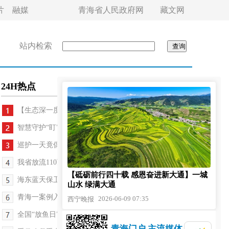
片
融媒
青海省人民政府网
藏文网
站内检索
24H热点
【生态深一度】清水何以至湟水
智慧守护“盯”上藏羚
巡护一天竟偶遇千头藏野驴
我省放流110万尾土著鱼苗
【砥砺前行四十载 感恩奋进新大通】一城
海东蓝天保卫战取得阶段性成效
山水 绿满大通
青海一案例入选最高检生态环境检察公益诉讼典型案例
2026-06-09 07:35
西宁晚报
全国“放鱼日”青海放流110万尾土著鱼苗
青海门户 主流媒体