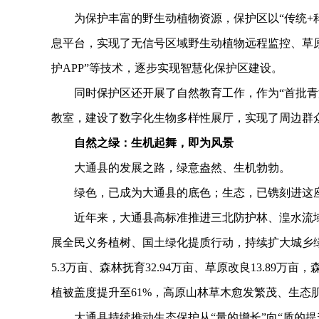
为保护丰富的野生动植物资源，保护区以“传统+科
息平台，实现了无信号区域野生动植物远程监控、草原
护APP”等技术，逐步实现智慧化保护区建设。
同时保护区还开展了自然教育工作，作为“首批青海
教室，建设了数字化生物多样性展厅，实现了周边群
自然之绿：生机起舞，即为风景
大通县的发展之路，绿意盎然、生机勃勃。
绿色，已成为大通县的底色；生态，已镌刻进这座
近年来，大通县高标准推进三北防护林、湟水流域
展全民义务植树、国土绿化提质行动，持续扩大城乡绿
5.3万亩、森林抚育32.94万亩、草原改良13.89万
植被盖度提升至61%，高原山林草木愈发繁茂、生态
大通县持续推动生态保护从“量的增长”向“质的提升