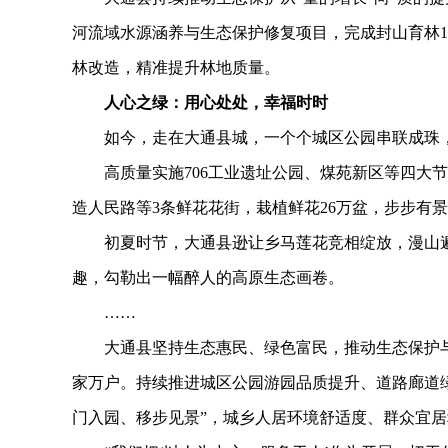
河流域水源涵养与生态保护修复项目，完成封山育林150
林改造，精准提升林地质量。
人心之绿：用心处处，幸福时时
如今，走在大通县城，一个个城区公园串联成珠，
高质量实施706工业遗址公园、煤苑新区等四大节点
造人民路等3条鲜花花街，栽植鲜花26万盆，步步有
初夏时节，大通县逊让乡马莲花竞相绽放，漫山遍
趣，勾勒出一幅醉人的高原生态画卷。
……
大通县坚持生态惠民、绿色富民，推动生态保护与
家万户。持续推进城区公园游园品质提升、道路廊道
门入园、移步见景”，城乡人居环境舒适度、群众宜