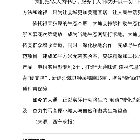
“我们把‘以人为中心，服务于人’作为开展一切工
方法和途径，只为让县城更加美丽宜居，让人民生活
依托得天独厚的生态本底，大通县持续推动生态价值
景区繁花次第绽放，成为当地生态网红打卡地。大通
拓宽群众增收渠道。同时，深化校地合作，完成野生
范项目，建成85平方米无菌实验室。突破精深加工
产品，申报实用型专利2个，打造“大通味道·森林气
育“硬支撑”，新建沙棘良种采穗圃15亩，培育“杂优红
质种苗保障。
如今的大通，正以实际行动将生态“颜值”转化为经济
及，奋力书写高原小城人与自然和谐共生新篇章。
（来源：西宁晚报）