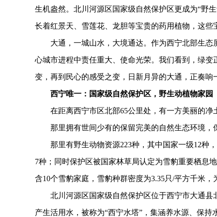
生机盎然。北川河源区国家级自然保护区更成为“野生
长着红景天、雪莲花、龙胆等宝贵的药用植物，这些
大通，一城山水，大境通达。作为西宁北部生态屏
心城市进程中责任重大、使命光荣。我们看到，绿变
变，再到民心的感受之变，日新月异的大通，正奏响
西宁唯一：国家级自然保护区，野生动植物家园
在距离西宁市区北部65公里处，有一方美丽的净
那里拥有世间少有的保留完美的自然生态环境，保
那里有野生动物资源223种，其中国家一级12种，
7种；同时保护区被国家林草局认定为雪豹重要栖息地
含10个雪豹家庭，雪豹种群密度为3.35只/平方千米
北川河源区国家级自然保护区位于西宁市大通县北部
产生活用水，被称为“西宁水塔”，集涵养水源、保持