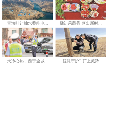
青海哇让抽水蓄能电...
揉进果蔬香 蒸出新时...
天冷心热，西宁全城...
智慧守护“盯”上藏羚