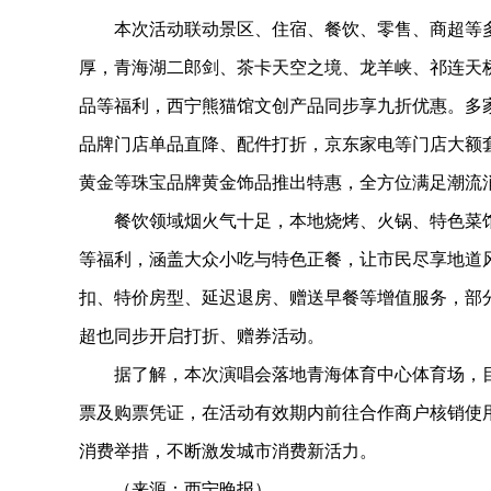
本次活动联动景区、住宿、餐饮、零售、商超等多业
厚，青海湖二郎剑、茶卡天空之境、龙羊峡、祁连天
品等福利，西宁熊猫馆文创产品同步享九折优惠。多
品牌门店单品直降、配件打折，京东家电等门店大额
黄金等珠宝品牌黄金饰品推出特惠，全方位满足潮流
餐饮领域烟火气十足，本地烧烤、火锅、特色菜馆
等福利，涵盖大众小吃与特色正餐，让市民尽享地道
扣、特价房型、延迟退房、赠送早餐等增值服务，部
超也同步开启打折、赠券活动。
据了解，本次演唱会落地青海体育中心体育场，目
票及购票凭证，在活动有效期内前往合作商户核销使
消费举措，不断激发城市消费新活力。
（来源：西宁晚报）