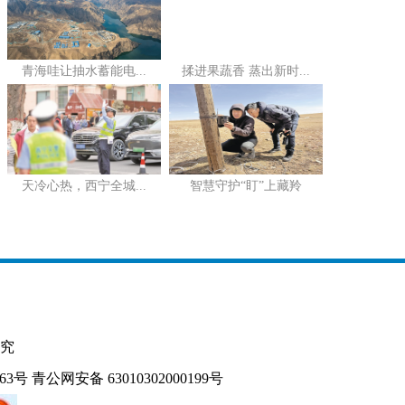
青海哇让抽水蓄能电...
揉进果蔬香 蒸出新时...
天冷心热，西宁全城...
智慧守护“盯”上藏羚
究
163号
青公网安备 63010302000199号