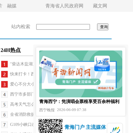
片
融媒
青海省人民政府网
藏文网
站内检索
24H热点
“柴达木盐湖产业工匠”入选首批州级劳务品牌
快来打卡！西宁市湟中区上线10余处露营新点位
爱心不分大小，坚持就有力量
西宁市多部门联动做实做细高考服务保障
青海西宁：凭演唱会票根享受百余种福利
高考天气怎么样？多云天气为主，温度适宜
2026-06-09 07:38
西宁晚报
全省消防救援队伍全力护航高考消防安全
G109小峡口改建工程正式通车 西宁海东“半小时通勤...
青海门户 主流媒体