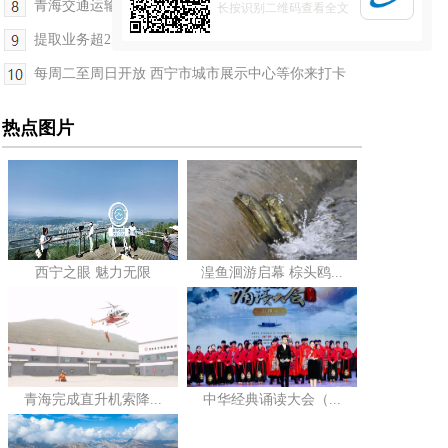
青海交通运输部门全力做好高考出行服务保障
长按识别二维码查看全文
提取业务超2.71万笔 总金额超2.46亿元 西宁公积金...
每周二至周日开放 西宁市城市展示中心等你来打卡
热点图片
西宁之眼 魅力无限
湟鱼洄游启幕 棕头鸥...
青海完成直升机索降...
中华经典诵读大会（...