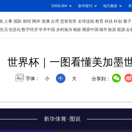
ENGLISH
新华报刊
地方频道
承
政
人事
国际
财经
网评
港澳
台湾
思客智库
全球连线
教育
科技
科创
量子
生活
信息化
数字经济
学术中国
乡村振兴
银龄
溯源中国
城市
旅游
能源
会
世界杯｜一图看懂美加墨
字体：
小
中
大
分享到：