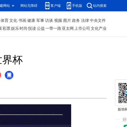
建网站
网站无障碍
客户端
手机版
站内搜索
体育
文化
书画
健康
军事
访谈
视频
图片
政务
法律
中央文件
展
彩票
娱乐
时尚
悦读
公益
一带一路
亚太网
上市公司
文化产业
世界杯