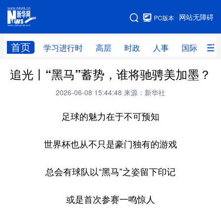
手机版
网站无障碍
PC版本
网站地图
首页
学习进行时
高层
时政
人事
国际
财
追光丨“黑马”蓄势，谁将驰骋美加墨？
学习进行时
高层
时政
人事
2026-06-08 15:44:48
来源：新华社
国际
财经
网评
港澳
足球的魅力在于不可预知
台湾
思客智库
全球连线
教育
科技
科创
量子
体育
世界杯也从不只是豪门独有的游戏
文化
书画
健康
军事
总会有球队以“黑马”之姿留下印记
访谈
视频
图片
政务
或是首次参赛一鸣惊人
法律
中央文件
金融
汽车
食品
人居
信息化
数字经济