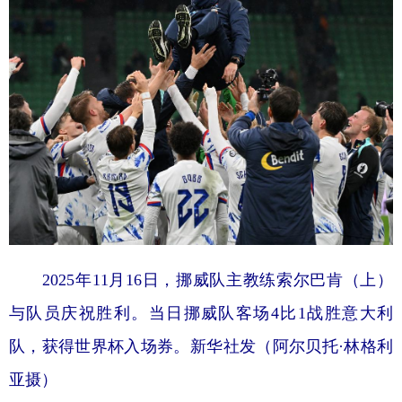
山东
河南
湖北
湖南
广东
广西
海南
重庆
四川
贵州
云南
西藏
陕西
甘肃
青海
宁夏
新疆
内蒙古
黑龙江
多语种频道
English
Español
Français
عربى
2025年11月16日，挪威队主教练索尔巴肯（上）
Русский язык
日本語
한국어
与队员庆祝胜利。当日挪威队客场4比1战胜意大利
Deutsch
Português
队，获得世界杯入场券。新华社发（阿尔贝托·林格利
亚摄）