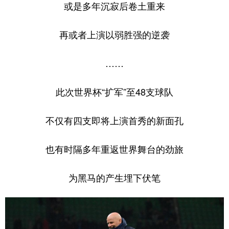
或是多年沉寂后卷土重来
学术中国
乡村振兴
银龄
溯源中国
再或者上演以弱胜强的逆袭
城市
旅游
能源
会展
……
彩票
娱乐
时尚
悦读
公益
一带一路
亚太网
上市公司
此次世界杯“扩军”至48支球队
文化产业
不仅有四支即将上演首秀的新面孔
地方频道
也有时隔多年重返世界舞台的劲旅
北京
天津
河北
山西
为黑马的产生埋下伏笔
辽宁
吉林
上海
江苏
浙江
安徽
福建
江西