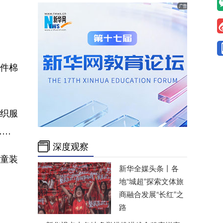
件棉
纺织服
……
深度观察
童装
新华全媒头条丨
各
地“城超”探索文体旅
商融合发展“长红”之
路