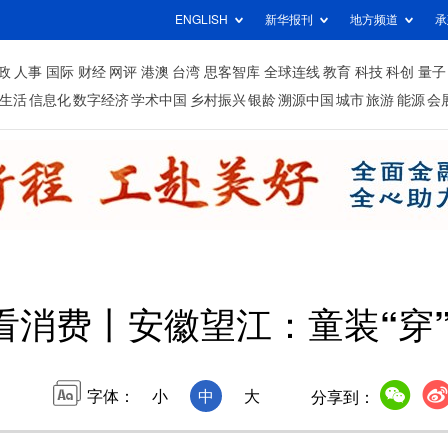
ENGLISH
新华报刊
地方频道
承
政
人事
国际
财经
网评
港澳
台湾
思客智库
全球连线
教育
科技
科创
量子
生活
信息化
数字经济
学术中国
乡村振兴
银龄
溯源中国
城市
旅游
能源
会
看消费丨安徽望江：童装“穿
字体：
小
中
大
分享到：