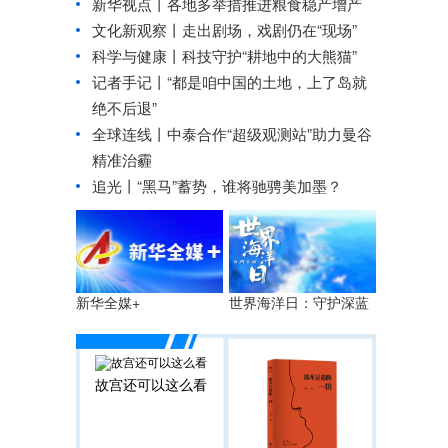
新华视点丨
各地多举措推进粮食稳产增产
文化新观察丨
走出剧场，戏剧仍在“现场”
科学与健康丨科技守护“耕地中的大熊猫”
记者手记丨“都是咱中国的土地，上了岛就
绝不后退”
全球连线丨
中泰合作“超级观测站”助力曼谷
精准治霾
追光丨
“黑马”蓄势，谁将驰骋美加墨？
世界海洋日：守护深蓝
新华全媒+
故宫还可以这么看