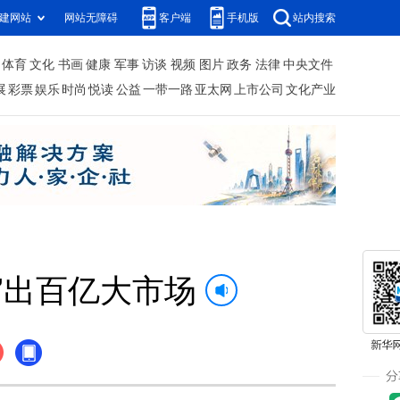
建网站
网站无障碍
客户端
手机版
站内搜索
体育
文化
书画
健康
军事
访谈
视频
图片
政务
法律
中央文件
展
彩票
娱乐
时尚
悦读
公益
一带一路
亚太网
上市公司
文化产业
”出百亿大市场