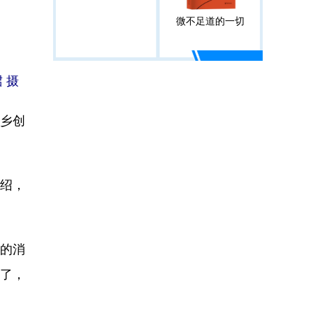
微不足道的一切
 摄
乡创
绍，
的消
测了，