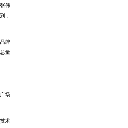
者张伟
到，
递品牌
出总量
广场
分技术