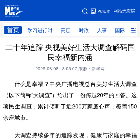
手机版
网站无障碍
PC版本
网站地图
首页
学习进行时
高层
时政
人事
国际
财
二十年追踪 央视美好生活大调查解码国
学习进行时
高层
时政
人事
民幸福新内涵
国际
财经
网评
港澳
2026-06-08 18:05:07
来源：新华网
台湾
思客智库
全球连线
教育
什么是幸福？中央广播电视总台美好生活大调查
科技
科创
量子
体育
（以下简称“大调查”）给出了一份跨越20年的回答。这
文化
书画
健康
军事
项民生调查，累计倾听了近200万家庭心声，覆盖150
访谈
视频
图片
政务
余座城市。
法律
中央文件
金融
汽车
大调查持续多年的追踪发现，健康与家庭的幸福
食品
人居
信息化
数字经济