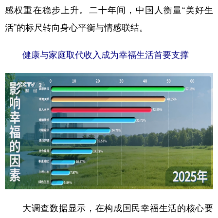
感权重在稳步上升。二十年间，中国人衡量“美好生
学术中国
乡村振兴
银龄
溯源中国
活”的标尺转向身心平衡与情感联结。
城市
旅游
能源
会展
健康与家庭取代收入成为幸福生活首要支撑
彩票
娱乐
时尚
悦读
公益
一带一路
亚太网
上市公司
文化产业
地方频道
北京
天津
河北
山西
辽宁
吉林
上海
江苏
浙江
安徽
福建
江西
大调查数据显示，在构成国民幸福生活的核心要