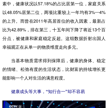
山东
河南
湖北
湖南
素中，健康状况以57.18%的占比居第一位，家庭关系
广东
广西
海南
重庆
以48.05%居第二位，两项比重较上一年均有3%—4%
的上升。而曾在2011年高居首位的收入因素，最新占
四川
贵州
云南
西藏
比为42.89%，排在第三，十五年间下降了将近13个百
陕西
甘肃
青海
宁夏
分点，被健康和家庭稳定反超。这组数据折射出国人
新疆
内蒙古
黑龙江
幸福观正在从单一的物质维度走向多元。
多语种频道
当基本物质需求得到保障后，健康的身体、稳定
的情绪、松弛有度的生活状态，比财富的持续增长更
English
Español
Français
عربى
能影响一个人对生活的满意程度。
Русский язык
日本語
한국어
Deutsch
Português
健康成头等大事，“知行合一”却不容易