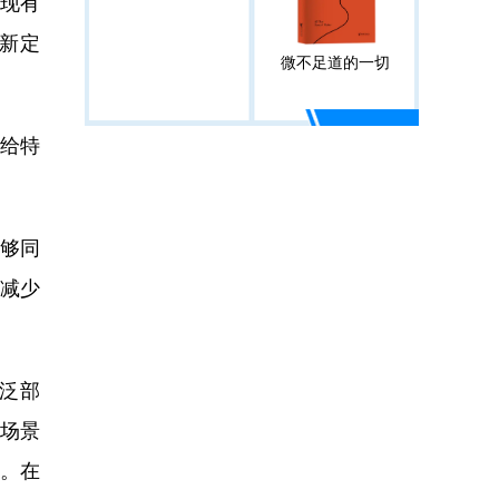
将现有
新定
微不足道的一切
给特
够同
减少
泛部
用场景
景。在