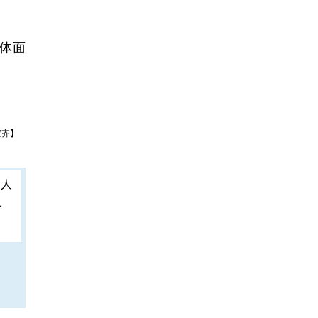
体面
家齐】
人