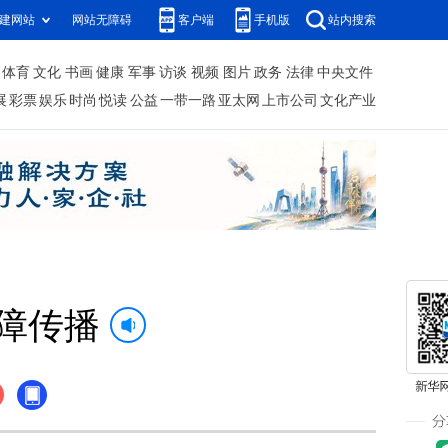
建网站
网站无障碍
客户端
手机版
站内搜索
体育
文化
书画
健康
军事
访谈
视频
图片
政务
法律
中央文件
展
彩票
娱乐
时尚
悦读
公益
一带一路
亚太网
上市公司
文化产业
绕障传播