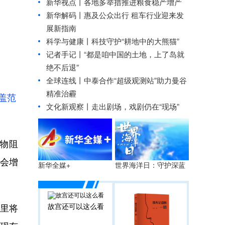
新华视点丨
各地多举措推进粮食稳产增产
新华解码丨惠及公众出行 租车行业迎来发
展新指南
科学与健康丨科技守护“耕地中的大熊猫”
记者手记丨“都是咱中国的土地，上了岛就
绝不后退”
全球连线丨
中泰合作“超级观测站”助力曼谷
精准治霾
盖范
文化新观察丨
走出剧场，戏剧仍在“现场”
物阻
会增
世界海洋日：守护深蓝
新华全媒+
故宫还可以这么看
里将