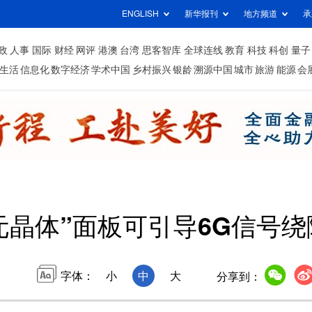
ENGLISH
新华报刊
地方频道
承
政
人事
国际
财经
网评
港澳
台湾
思客智库
全球连线
教育
科技
科创
量子
生活
信息化
数字经济
学术中国
乡村振兴
银龄
溯源中国
城市
旅游
能源
会
元晶体”面板可引导6G信号
字体：
小
中
大
分享到：