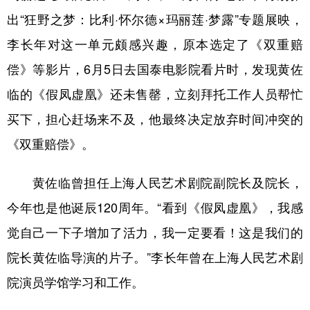
山东
河南
湖北
湖南
出“狂野之梦：比利·怀尔德×玛丽莲·梦露”专题展映，
广东
广西
海南
重庆
李长年对这一单元颇感兴趣，原本选定了《双重赔
四川
贵州
云南
西藏
偿》等影片，6月5日去国泰电影院看片时，发现黄佐
陕西
甘肃
青海
宁夏
临的《假凤虚凰》还未售罄，立刻拜托工作人员帮忙
买下，担心赶场来不及，他最终决定放弃时间冲突的
新疆
内蒙古
黑龙江
《双重赔偿》。
多语种频道
黄佐临曾担任上海人民艺术剧院副院长及院长，
English
Español
Français
عربى
今年也是他诞辰120周年。“看到《假凤虚凰》，我感
Русский язык
日本語
한국어
觉自己一下子增加了活力，我一定要看！这是我们的
院长黄佐临导演的片子。”李长年曾在上海人民艺术剧
Deutsch
Português
院演员学馆学习和工作。