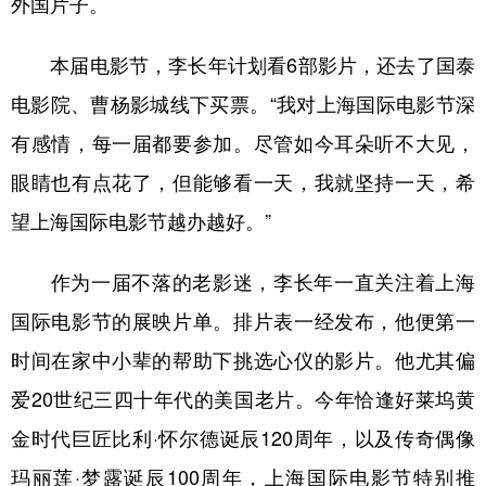
外国片子。
学术中国
乡村振兴
银龄
溯源中国
本届电影节，李长年计划看6部影片，还去了国泰
城市
旅游
能源
会展
电影院、曹杨影城线下买票。“我对上海国际电影节深
彩票
娱乐
时尚
悦读
有感情，每一届都要参加。尽管如今耳朵听不大见，
公益
一带一路
亚太网
上市公司
眼睛也有点花了，但能够看一天，我就坚持一天，希
望上海国际电影节越办越好。”
文化产业
作为一届不落的老影迷，李长年一直关注着上海
地方频道
国际电影节的展映片单。排片表一经发布，他便第一
北京
天津
河北
山西
时间在家中小辈的帮助下挑选心仪的影片。他尤其偏
爱20世纪三四十年代的美国老片。今年恰逢好莱坞黄
辽宁
吉林
上海
江苏
金时代巨匠比利·怀尔德诞辰120周年，以及传奇偶像
浙江
安徽
福建
江西
玛丽莲·梦露诞辰100周年，上海国际电影节特别推