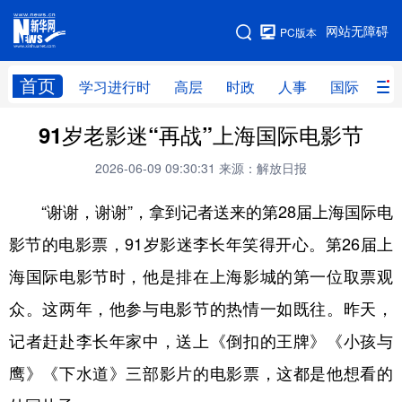
手机版
网站无障碍
PC版本
网站地图
首页
学习进行时
高层
时政
人事
国际
财
91岁老影迷“再战”上海国际电影节
学习进行时
高层
时政
人事
2026-06-09 09:30:31
来源：解放日报
国际
财经
网评
港澳
“谢谢，谢谢”，拿到记者送来的第28届上海国际电
台湾
思客智库
全球连线
教育
影节的电影票，91岁影迷李长年笑得开心。第26届上
科技
科创
量子
体育
海国际电影节时，他是排在上海影城的第一位取票观
文化
书画
健康
军事
众。这两年，他参与电影节的热情一如既往。昨天，
访谈
视频
图片
政务
记者赶赴李长年家中，送上《倒扣的王牌》《小孩与
法律
中央文件
金融
汽车
鹰》《下水道》三部影片的电影票，这都是他想看的
食品
人居
信息化
数字经济