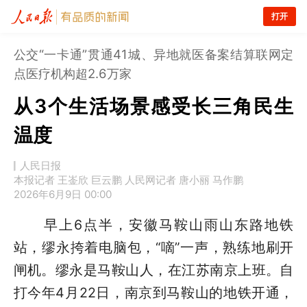
打开
公交“一卡通”贯通41城、异地就医备案结算联网定
点医疗机构超2.6万家
从3个生活场景感受长三角民生
温度
人民日报
本报记者 王崟欣 巨云鹏 人民网记者 唐小丽 马作鹏
2026年6月9日 00:00
早上6点半，安徽马鞍山雨山东路地铁
站，缪永挎着电脑包，“嘀”一声，熟练地刷开
闸机。缪永是马鞍山人，在江苏南京上班。自
打今年4月22日，南京到马鞍山的地铁开通，