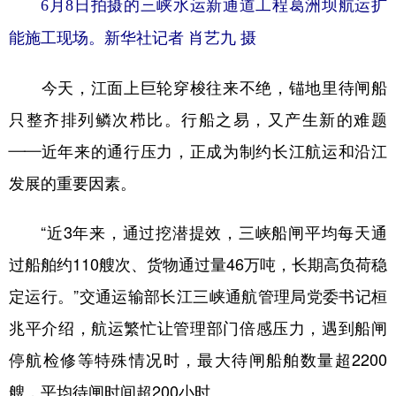
6月8日拍摄的三峡水运新通道工程葛洲坝航运扩
能施工现场。新华社记者 肖艺九 摄
今天，江面上巨轮穿梭往来不绝，锚地里待闸船
只整齐排列鳞次栉比。行船之易，又产生新的难题
——近年来的通行压力，正成为制约长江航运和沿江
发展的重要因素。
“近3年来，通过挖潜提效，三峡船闸平均每天通
过船舶约110艘次、货物通过量46万吨，长期高负荷稳
定运行。”交通运输部长江三峡通航管理局党委书记桓
兆平介绍，航运繁忙让管理部门倍感压力，遇到船闸
停航检修等特殊情况时，最大待闸船舶数量超2200
艘，平均待闸时间超200小时。