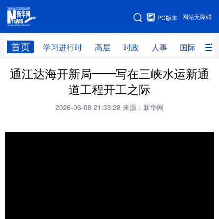
手机版
网站无障碍
PC版本
网站地图
首页
学习进行时
高层
时政
人事
国际
财
通江达海开新局——写在三峡水运新通
学习进行时
高层
时政
人事
道工程开工之际
国际
财经
网评
港澳
2026-06-08 21:33:28
来源：新华网
台湾
思客智库
全球连线
教育
科技
科创
量子
体育
文化
书画
健康
军事
访谈
视频
图片
政务
法律
中央文件
金融
汽车
食品
人居
信息化
数字经济