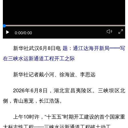
山东
河南
湖北
湖南
广东
广西
海南
重庆
四川
贵州
云南
西藏
0:00
/0:00
陕西
甘肃
青海
宁夏
新华社武汉6月8日电
题：通江达海开新局——写
新疆
内蒙古
黑龙江
在三峡水运新通道工程开工之际
多语种频道
新华社记者戴小河、徐海波、李思远
English
Español
Français
عربى
2026年6月8日，湖北宜昌夷陵区。三峡坝区北
Русский язык
日本語
한국어
侧，青山葱茏，长江浩荡。
Deutsch
Português
上午10时许，“十五五”时期开工建设的首个国家重
大标志性工程——三峡水运新通道工程破土动工。