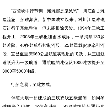
“西陵峡中行节稠，滩滩都是鬼见愁”，川江自古滩
险流急，船难频发。新中国成立以来，对川江险滩礁
石进行了系统整治，但未能根除天险。1994年三峡工
程开工，2003年三峡枢纽蓄水成库，一举消除130多
处滩险、40多处单行控制河段、25处重载货轮牵引河
段。宜昌至重庆660公里航道实现质的飞跃，从三级航
道跃升为一级航道，通航船舶吨位从1000吨级提升至
3000至5000吨级。
行船之易，至此方成。
伴随大坝一起建成的三峡双线五级船闸，如同琴
键般嵌入山体。水位落涨间，5000吨级轮船逐级爬