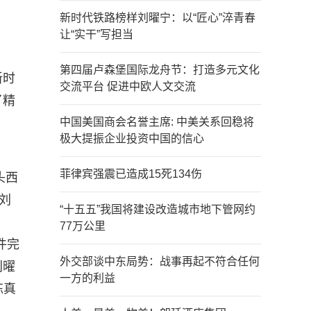
新时代铁路榜样刘曜宁：以“匠心”淬青春
让“实干”写担当
第四届卢森堡国际龙舟节：打造多元文化
新时
交流平台 促进中欧人文交流
了精
中国美国商会名誉主席: 中美关系回稳将
极大提振企业投资中国的信心
菲律宾强震已造成15死134伤
头西
刘
“十五五”我国将建设改造城市地下管网约
77万公里
件完
外交部谈中东局势：战事再起不符合任何
刘曜
一方的利益
练真