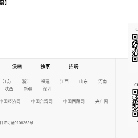
磊】
漫画
独家
招聘
江苏
浙江
福建
江西
山东
河南
Ch
陕西
新疆
深圳
中国经济网
中国台湾网
中国西藏网
央广网
许可证0108263号