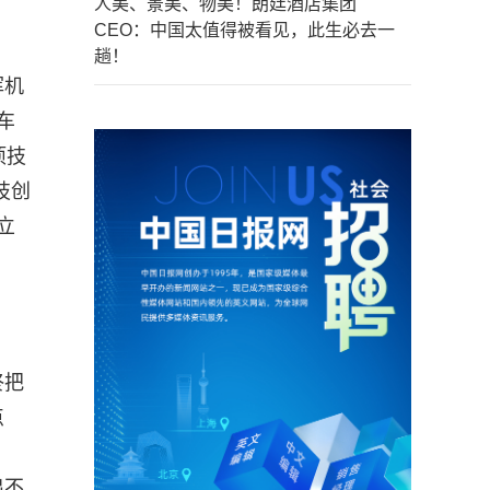
人美、景美、物美！朗廷酒店集团
CEO：中国太值得被看见，此生必去一
趟！
挥机
车
项技
技创
立
终把
点
出不