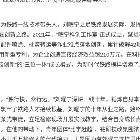
作为铁路一线技术带头人，刘曜宁立足铁路发展实际，发
匠创新之路。2021年，“曜宁科创工作室”正式成立，聚拢
配件喷涂、枕簧转运等作业难点落地创新，累计破解42
用新型专利，为企业创造直接经济效益超210万元。在科
技创新”的“三位一体”成长模式，为新时代铁路榜样增添了
。“独行快，众行远。”刘曜宁深耕一线十年，锤炼自身本
，筑牢了铁路人才接续根基。刘曜宁的十年从业之路，始
教条式带徒，立足检修现场开展实战教学，结合自身成长
。在他的带动下，青年团体“比学赶超”、钻研技改氛围浓
离不开千万检修人的代代接力，正是因为有刘曜宁这样层