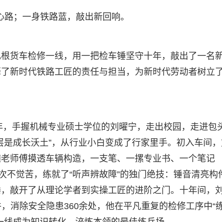
匠心路；一身铁路蓝，敲出新回响。
扎根货车检修一线，用一把检车锤坚守十年，敲出了一名
释了新时代铁路工匠的责任与担当，为新时代劳动者树立
6年，手握机械专业硕士学位的刘曜宁，走出校园，走进包
层是成长沃土”，从行业小白变成了行家里手。初入车间，
随老师傅摸透车辆构造，一支笔、一摞专业书、一个笔记
次不觉苦，练就了“听声辨故障”的独门绝技：锤音清亮构
锤，敲开了从理论学者到实操工匠的进阶之门。十年间，
件，消除安全隐患360余处，他在平凡重复的检修工序中“
一线成为知识转化、淬炼本领的最佳练兵场。