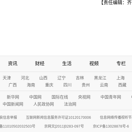
【责任编辑：齐
资讯
财经
生活
视频
专栏
天津
河北
山西
辽宁
吉林
黑龙江
上海
广西
海南
重庆
四川
贵州
云南
西藏
新华网
中国网
国际在线
央视网
中国青年网
中国新闻网
人民政协网
法治网
良信息举报
互联网新闻信息服务许可证10120170006
信息网络传播视听节目
11010502032503号
京网文[2011]0283-097号
京ICP备13028878号-6