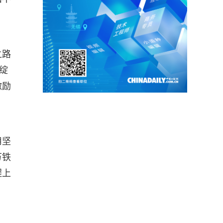
之路
绽
激励
用坚
万铁
程上