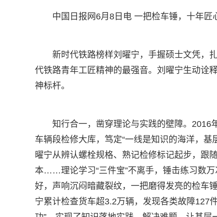
中国日报网6月8日电 一把检车锤，十年
新时代铁路榜样刘曜宁，手握硕士文凭，
代铁路青年工匠精神的最强音。刘曜宁生动诠
神标杆。
知行合一，凿穿理论与实践的壁障。201
车辆段检修大库，笃定“一线是知识的海洋，基
曜宁从辨认螺栓规格、熟记检修标记起步，跟
本……理论学习“三件宝”不离手，锤击练习数万
好，声响沉闷暗藏裂纹，一把磨得发亮的检车
宁累计检查货车超3.2万辆，发现各类故障127
功”，实现了知识落地实践、解决难题，让基层