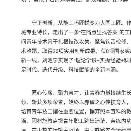
守正创新，从能工巧匠蜕变为大国工匠。
械专业特长，走出了一条“在痛点里找答案”的工
间青年技术骨干扎根技改攻关，聚焦钩舌检修、
术难题，取得26项实用创新成果，获8项国家实
新一线，刘曜宁实现了“理论学识+实操经验+科
足时代、迭代升级、科技赋能的全新内涵。
匠心传薪、聚力育才，让青春力量接续生长
领、斩获多项荣誉，始终以赤诚之心传技育人
培育青年技工摆在重要位置，摒弃照本宣科的
滴，因材施教点拨青年职工跳出迷茫、苦练内功
厚。在火热的运输主战场，中国铁路安全运行