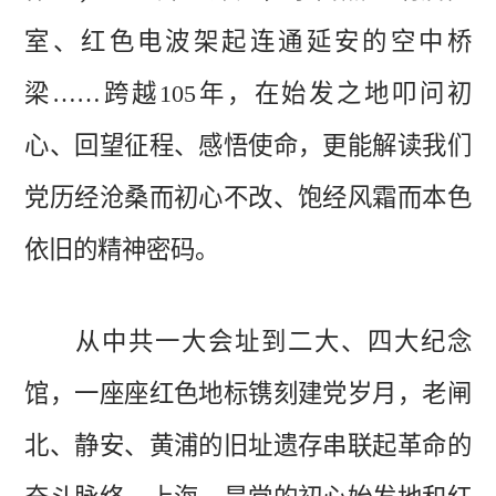
室、
红色电波
架起连通延安的空中
桥
梁
……跨越
105年，在
始发之地叩问
初
心
、回望征程、感悟使命，更能解读我们
党历经沧桑而初心不改、饱经风霜而本色
依旧的精神密码。
从中共一大会址到二大、四大纪念
馆，一座座红色地标镌刻建党岁月，老闸
北、静安、黄浦的旧址遗存串联起革命的