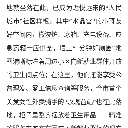
地就坐落在此，已成为近悦远来的“人民
城市”社区样板。其中“水晶宫”的
小哥友
好空间内，微波炉、冰箱、充电设备、应
急药箱一应俱全
，
墙上
“
1
分钟如厕圈
”地
图清晰标注着周边小区向新就业群体开放
的卫生间点位
；在这里，他们
还能享受公
益理发、零工信息查询等服务
；
全市首个
关爱女性外卖骑手的
“玫瑰益站”也
在此
落
地，柜子里整齐摆放着卫生用品
……精准