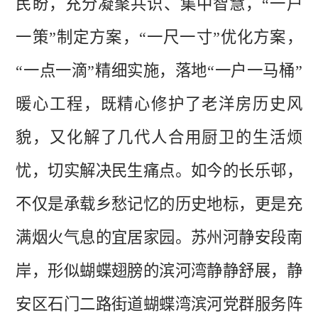
民盼，充分凝聚共识、集中智慧，“一户
一策”制定方案，“一尺一寸”优化方案，
“一点一滴”精细实施，落地“一户一马桶”
暖心工程，既精心修护了老洋房历史风
貌，又化解了几代人合用厨卫的生活烦
忧，切实解决民生痛点。如今的长乐邨，
不仅是承载乡愁记忆的历史地标，更是充
满烟火气息的宜居家园。苏州河静安段南
岸，形似蝴蝶翅膀的滨河湾静静舒展，静
安区石门二路街道蝴蝶湾滨河党群服务阵