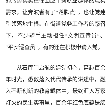
的服务
实实在在回应了新就业群体的
现实
需求，让奔波者有了
“落脚点”
，也让党建
引领落地生根。
在街道党务工作者的感召
下，不少骑手主动担任
“文明宣传员”
、
“平安巡查员”，
有的还在积极申请入党
。
从石库门启航的建党初心，穿越百
余
年时光，悉数落
入代代传承的讲述中，融
入不断创新的教育载体中，
最终
汇入
万家
灯火的民生实事
里，
百
余
年红色底蕴
是
绵