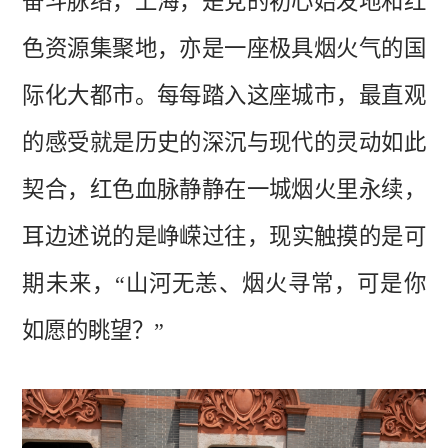
奋斗脉络，上海，是党的初心始发地和红
色资源集聚地，亦是一座极具烟火气的国
际化大都市。每每踏入这座城市，最直观
的感受就是历史的深沉与现代的灵动如此
契合，红色血脉静静在一城烟火里永续，
耳边述说的是
峥嵘过往
，现实触摸的是可
期未来，
“山河无恙、烟火寻常，可是你
如愿的眺望？”