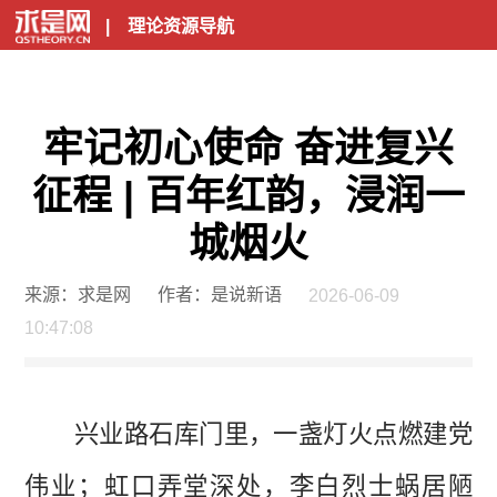
|
理论资源导航
牢记初心使命 奋进复兴
征程 | 百年红韵，浸润一
城烟火
来源：求是网
作者：是说新语
2026-06-09
10:47:08
兴业路石库门里，一盏灯火点燃建党
伟业
；
虹口弄堂深处，李白烈士蜗居陋