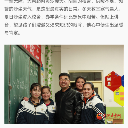
一望无际，大风起时黄沙漫天。简陋的校舍、供暖不足、频
繁的沙尘天气，是这里最真实的日常。冬天教室寒气逼人，
夏日沙尘渗入校舍，办学条件远比想象中艰苦。但站上讲
台，望见孩子们澄澈又渴求知识的眼眸，他心中便生出温暖
与笃定。