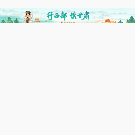
【青春华章·重走西北角】兰州石化员工鞠
2025-06-23
雪松：以“数据马拉松”破题乙烯工业新希望
青春华章丨被省委书记点赞的青年：少年曾
2026-03-12
游汴水 而今一跃黄河救人
【甘快看】青春华章·特稿｜石榴花儿向西
2026-03-10
开 支教接力筑边疆
甘快看·青春华章·重走西北角丨他们 在元素
2025-06-06
周期表上有个中国梦