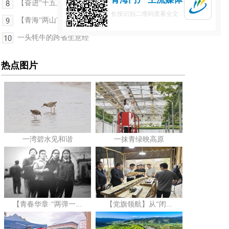
【奋进“十五五”·真抓实干谱新篇】新政松绑赋能 ...
长按识别二维码查看全文
【青海“两山”答卷】青海杜鹃：美了山野 富了乡村
一头牦牛的跨省生意经
热点图片
一湾碧水见和谐
一抹青绿映高原
【青春华章·“两弹一...
【党旗领航】从“闭...