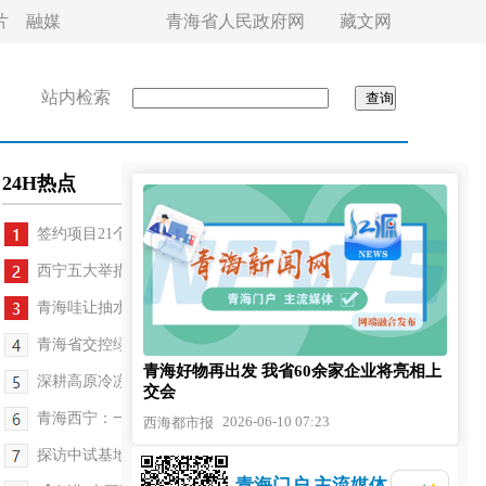
片
融媒
青海省人民政府网
藏文网
站内检索
24H热点
签约项目21个 达成意向签约金额1400万元 西宁...
西宁五大举措深化普惠金融改革
青海哇让抽水蓄能电站地下厂房启动建设
青海省交控绿产公司分布式光伏绿证挂牌入市
青海好物再出发 我省60余家企业将亮相上
深耕高原冷凉农产品 打通青货跨境出海新通道
交会
青海西宁：一条冷链通全国高原好物从“鲜”出发
2026-06-10 07:23
西海都市报
探访中试基地的盐湖转化密码——西宁迈向“世界级...
青海门户 主流媒体