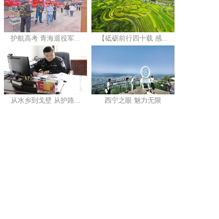
护航高考 青海退役军...
【砥砺前行四十载 感...
从水乡到戈壁 从护路...
西宁之眼 魅力无限