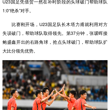
山东
河南
湖北
湖南
U23国足凭借贺一然在补时阶段的头球破门帮助球队
1:0“绝杀”对手。
广东
广西
海南
重庆
四川
贵州
云南
西藏
比赛刚开场，U23国足队长木塔力甫就利用对方
陕西
甘肃
青海
宁夏
失误破门，帮助球队取得领先。第37分钟，张瑷晖接
鲍盛鑫开出的右路角球，抢点头球破门，帮助球队扩
新疆
内蒙古
黑龙江
大比分领先优势。
多语种频道
English
Español
Français
عربى
Русский язык
日本語
한국어
Deutsch
Português