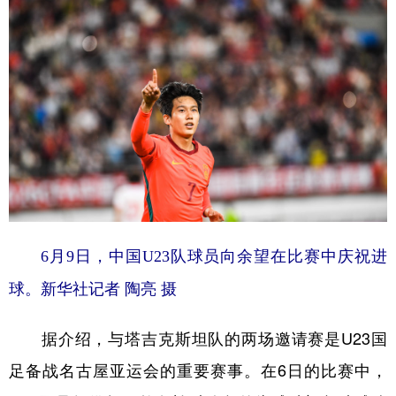
学术中国
乡村振兴
银龄
溯源中国
城市
旅游
能源
会展
彩票
娱乐
时尚
悦读
公益
一带一路
亚太网
上市公司
文化产业
地方频道
6月9日，中国U23队球员向余望在比赛中庆祝进
球。新华社记者 陶亮 摄
北京
天津
河北
山西
辽宁
吉林
上海
江苏
据介绍，与塔吉克斯坦队的两场邀请赛是U23国
浙江
安徽
福建
江西
足备战名古屋亚运会的重要赛事。在6日的比赛中，