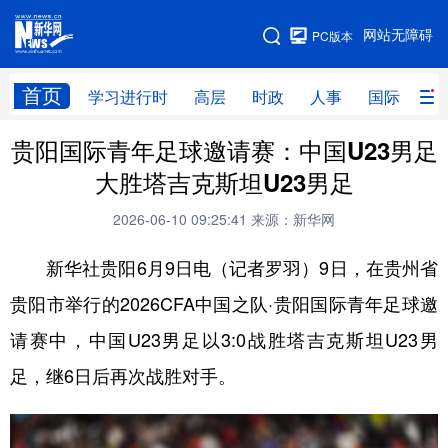
手机版
网站无障碍
PC版本
网站地图
首页
学习进行时
高层
时政
人事
国际
财
贵阳国际青年足球邀请赛：中国U23男足
学习进行时
高层
时政
人事
大胜塔吉克斯坦U23男足
国际
财经
网评
港澳
2026-06-10 09:25:41
来源：新华网
台湾
思客智库
全球连线
教育
新华社贵阳6月9日电（记者罗羽）9日，在贵州省
科技
科创
量子
体育
贵阳市举行的2026CFA中国之队·贵阳国际青年足球邀
文化
书画
健康
军事
请赛中，中国U23男足以3:0战胜塔吉克斯坦U23男
访谈
视频
图片
政务
足，继6日后再次战胜对手。
法律
中央文件
金融
汽车
食品
人居
信息化
数字经济