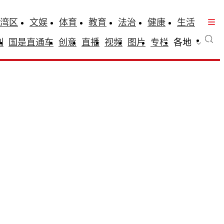
湾区
文娱
体育
教育
法治
健康
生活
刊
国是直通车
创意
直播
视频
图片
专栏
各地