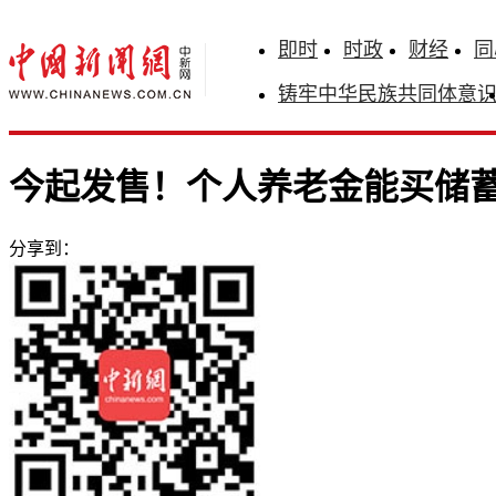
即时
时政
财经
同
铸牢中华民族共同体意
今起发售！个人养老金能买储
分享到：