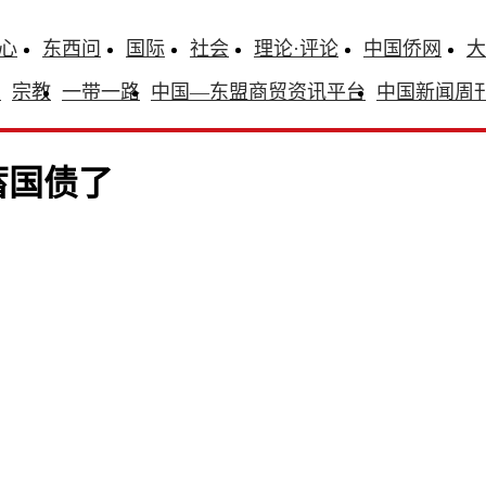
心
东西问
国际
社会
理论·评论
中国侨网
大
识
宗教
一带一路
中国—东盟商贸资讯平台
中国新闻周
蓄国债了