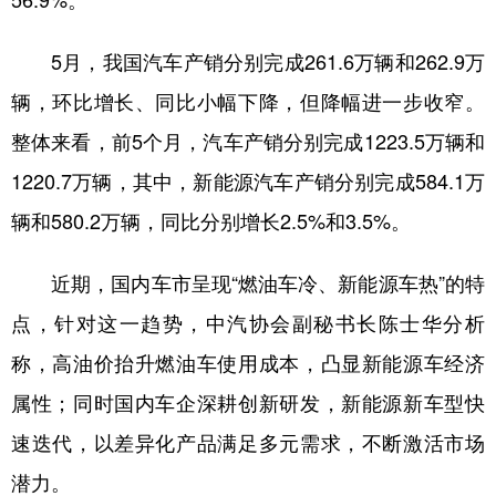
56.9%。
学术中国
乡村振兴
银龄
溯源中国
5月，我国汽车产销分别完成261.6万辆和262.9万
城市
旅游
能源
会展
辆，环比增长、同比小幅下降，但降幅进一步收窄。
彩票
娱乐
时尚
悦读
整体来看，前5个月，汽车产销分别完成1223.5万辆和
1220.7万辆，其中，新能源汽车产销分别完成584.1万
公益
一带一路
亚太网
上市公司
辆和580.2万辆，同比分别增长2.5%和3.5%。
文化产业
近期，国内车市呈现“燃油车冷、新能源车热”的特
地方频道
点，针对这一趋势，中汽协会副秘书长陈士华分析
称，高油价抬升燃油车使用成本，凸显新能源车经济
北京
天津
河北
山西
属性；同时国内车企深耕创新研发，新能源新车型快
辽宁
吉林
上海
江苏
速迭代，以差异化产品满足多元需求，不断激活市场
浙江
安徽
福建
江西
潜力。