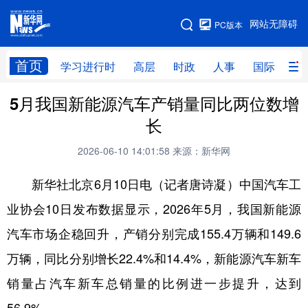
手机版
网站无障碍
PC版本
网站地图
首页
学习进行时
高层
时政
人事
国际
财
5月我国新能源汽车产销量同比两位数增
学习进行时
高层
时政
人事
长
国际
财经
网评
港澳
2026-06-10 14:01:58
来源：新华网
台湾
思客智库
全球连线
教育
新华社北京6月10日电（记者唐诗凝）中国汽车工
科技
科创
量子
体育
业协会10日发布数据显示，2026年5月，我国新能源
文化
书画
健康
军事
汽车市场企稳回升，产销分别完成155.4万辆和149.6
访谈
视频
图片
政务
万辆，同比分别增长22.4%和14.4%，新能源汽车新车
法律
中央文件
金融
汽车
销量占汽车新车总销量的比例进一步提升，达到
食品
人居
信息化
数字经济