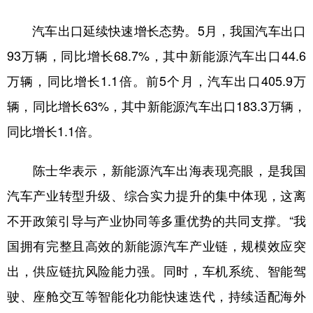
山东
河南
湖北
湖南
汽车出口延续快速增长态势。5月，我国汽车出口
广东
广西
海南
重庆
93万辆，同比增长68.7%，其中新能源汽车出口44.6
四川
贵州
云南
西藏
万辆，同比增长1.1倍。前5个月，汽车出口405.9万
陕西
甘肃
青海
宁夏
辆，同比增长63%，其中新能源汽车出口183.3万辆，
新疆
内蒙古
黑龙江
同比增长1.1倍。
陈士华表示，新能源汽车出海表现亮眼，是我国
多语种频道
汽车产业转型升级、综合实力提升的集中体现，这离
English
Español
Français
عربى
不开政策引导与产业协同等多重优势的共同支撑。“我
Русский язык
日本語
한국어
国拥有完整且高效的新能源汽车产业链，规模效应突
Deutsch
Português
出，供应链抗风险能力强。同时，车机系统、智能驾
驶、座舱交互等智能化功能快速迭代，持续适配海外