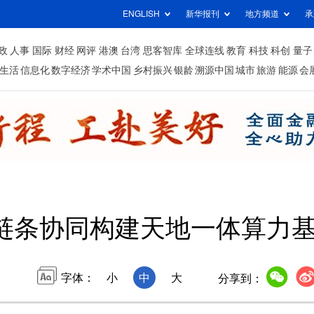
ENGLISH
新华报刊
地方频道
承
政
人事
国际
财经
网评
港澳
台湾
思客智库
全球连线
教育
科技
科创
量子
生活
信息化
数字经济
学术中国
乡村振兴
银龄
溯源中国
城市
旅游
能源
会
链条协同构建天地一体算力
字体：
小
中
大
分享到：