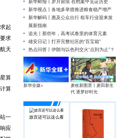
新华鲜报丨岁月留痕 在档案中见证历史
新华视点丨
各地多举措推进粮食稳产增产
新华解码丨惠及公众出行 租车行业迎来发
展新指南
求起
追光丨
那些年，高考试卷里的体育元素
还要求
雄安日记丨打开完整社区的“百宝箱”
与航天
热点问答丨伊朗与以色列交火“点到为止”？
星算
麦收新图景丨麦田新生
新华全媒+
式计算
代 逐梦好时光
站一
故宫还可以这么看
响应