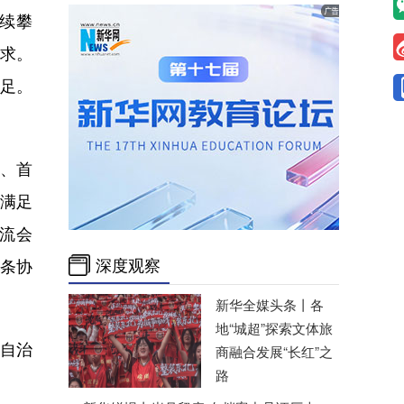
续攀
求。
足。
、首
满足
交流会
深度观察
条协
新华全媒头条丨
各
地“城超”探索文体旅
自治
商融合发展“长红”之
路