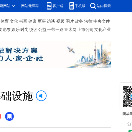
建网站
网站无障碍
客户端
手机版
站内搜索
体育
文化
书画
健康
军事
访谈
视频
图片
政务
法律
中央文件
展
彩票
娱乐
时尚
悦读
公益
一带一路
亚太网
上市公司
文化产业
基础设施