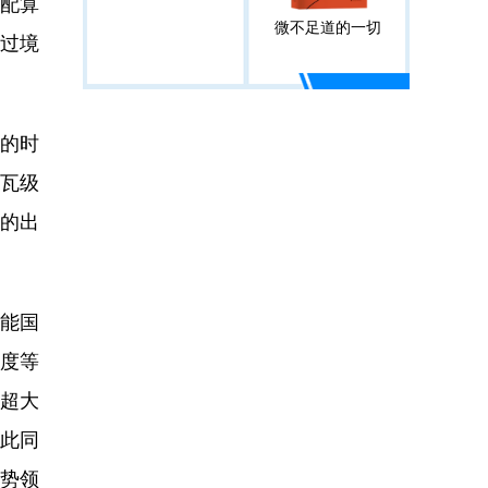
配算
微不足道的一切
“过境
的时
千瓦级
一的出
能国
度等
、超大
与此同
优势领