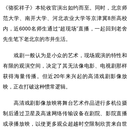
《骆驼祥子》本轮收官演出如约而至。同时，北京师
学术中国
乡村振兴
银龄
溯源中国
范大学、南开大学、河北农业大学等京津冀8所高校
城市
旅游
能源
会展
内，近6000名师生通过“超现场”直播，一起回到老舍
彩票
娱乐
时尚
悦读
先生笔下老北京的市井生活。
公益
一带一路
亚太网
上市公司
戏剧一般认为是小众的艺术，现场观演的特性和
文化产业
有限的观演空间，决定了其无法像电影、电视剧那样
获得海量传播。但近20年来兴起的高清戏剧影像放
地方频道
映，正在打破这种惯常逻辑。
北京
天津
河北
山西
高清戏剧影像放映将舞台艺术作品进行多机位摄
辽宁
吉林
上海
江苏
制后通过卫星及高速网络传输设备在剧院、影院直播
浙江
安徽
福建
江西
或录播放映，以使更多观众超越时空限制欣赏来自世