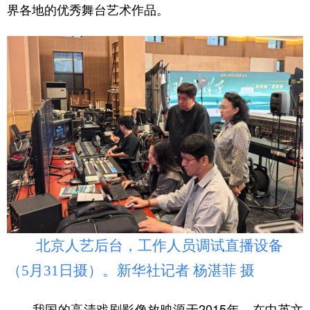
山东
河南
湖北
湖南
界各地的优秀舞台艺术作品。
广东
广西
海南
重庆
四川
贵州
云南
西藏
陕西
甘肃
青海
宁夏
新疆
内蒙古
黑龙江
多语种频道
English
Español
Français
عربى
Русский язык
日本語
한국어
北京人艺后台，工作人员调试直播设备
Deutsch
Português
（5月31日摄）。新华社记者 杨湛菲 摄
我国的高清戏剧影像放映源于2015年。在中英文