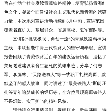
旨在推动全社会赓续青藏铁路精神，培育弘扬青海红
色文化，凝聚全面建设社会主义现代化新青海的磅礴
力量，本次系列宣讲活动持续到6月中旬，宣讲范围
覆盖省直机关、基层群众、省属高校、驻军部队等。
宣讲以“挑战极限，勇创一流”的青藏铁路精神为
主线，串联起老中青三代铁路人的坚守与奉献。宣讲
报告回顾了青藏铁路近百年的建设运营历程，追忆了
关角隧道建设者舍生忘死的英雄事迹，分享了何志
军、李彪林、“天路送氧人”等一线职工扎根高原、默
默坚守的感人故事，同时讲述了“最美铁路人”斯朗旺
扎等青年追梦成长的经历等，全方位展现高原铁路人
不畏艰险、实干担当的精神风貌。
活动综合运用情景剧、视频短片、歌曲演唱、诗