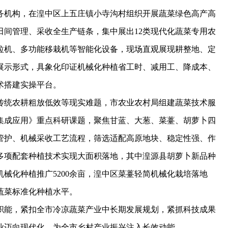
机构，在湟中区上五庄镇小寺沟村组织开展蔬菜绿色高产高
田间管理、采收全生产链条，集中展出12类现代化蔬菜专用农
拉机、多功能移栽机等智能化设备，现场直观展现耕整地、定
展示形式，具象化印证机械化种植省工时、减用工、降成本、
术搭建实操平台。
统农耕粗放低效等现实难题，市农业农村局组建蔬菜技术服
集成应用》重点科研课题，聚焦甘蓝、大葱、菜薹、胡萝卜四
管护、机械采收工艺流程，筛选适配高原地块、稳定性强、作
多项配套种植技术实现大面积落地，其中湟源县胡萝卜新品种
机械化种植推广5200余亩，湟中区菜薹轻简机械化栽培落地
凉蔬菜标准化种植水平。
能，紧扣全市冷凉蔬菜产业中长期发展规划，紧抓科技成果
业迈向现代化，为全市乡村产业振兴注入长效动能。