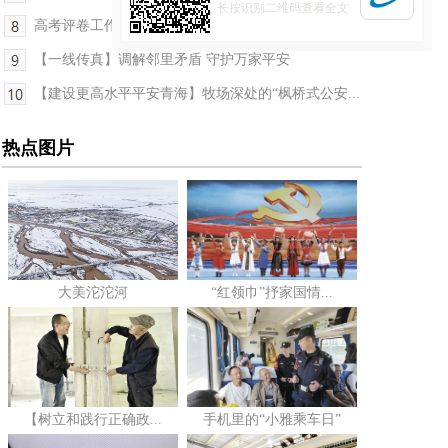
长按识别二维码查看全文
高考评卷工作今日启动 6月25日左右公布考生成绩
【一线传真】调解邻里矛盾 守护万家平安
【建设更高水平平安青海】牧场深处的“枫桥式公安...
热点图片
大美沱沱河
“红领巾”抒家国情...
【树立和践行正确政...
手机里的“小雅乘车日”