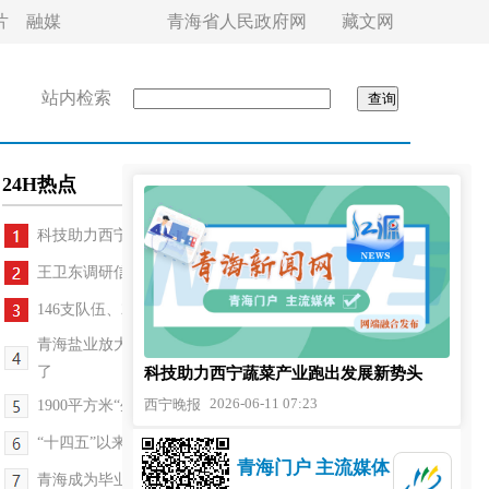
片
融媒
青海省人民政府网
藏文网
站内检索
24H热点
科技助力西宁蔬菜产业跑出发展新势头
王卫东调研信访工作并开展接访下访时强调 以树立和...
146支队伍、2568人报名参加“青海国寿杯”群众舞蹈...
青海盐业放大招 去茶卡盐湖 可能买一袋盐的价格就够
了
科技助力西宁蔬菜产业跑出发展新势头
2026-06-11 07:23
西宁晚报
1900平方米“生命树”绽放上海 “大美青海·生态品...
“十四五”以来 青海累计开行597列国际班列
青海门户 主流媒体
青海成为毕业旅行热门目的地 多元体验点亮青春旅程