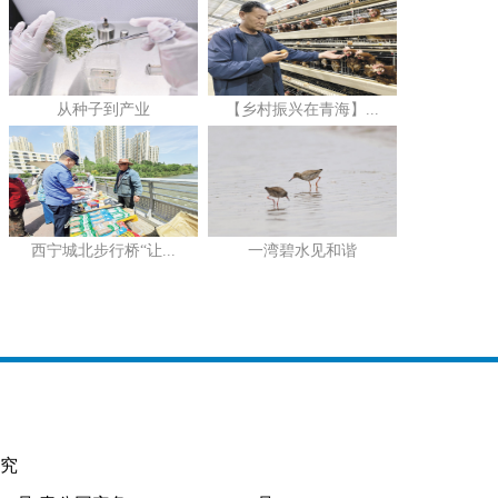
从种子到产业
【乡村振兴在青海】...
西宁城北步行桥“让...
一湾碧水见和谐
究