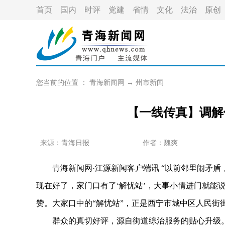
首页
国内
时评
党建
省情
文化
法治
原创
您当前的位置 ：
青海新闻网
→
州市新闻
【一线传真】调解
来源：青海日报
作者：
魏爽
青海新闻网·江源新闻客户端讯 “以前邻里闹矛盾
现在好了，家门口有了‘解忧站’，大事小情进门就能
赞。大家口中的“解忧站”，正是西宁市城中区人民街
群众的真切好评，源自街道综治服务的贴心升级。