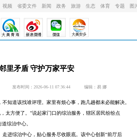
视频
省委文件
新闻
政务
旅游
生态
体育
专题
图
邻里矛盾 守护万家平安
发布时间：2026-06-11 07:36:44
编辑：易 娜
，不知道该找谁评理。家里有烦心事，跑几趟都未必能解决。
说，太方便了。”说起家门口的综治服务，辖区居民纷纷点
街道综治中心。
走进综治中心，贴心服务尽收眼底。该中心创新“前厅后