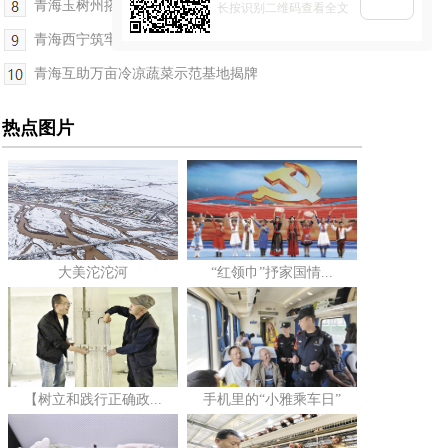
青海玉树州搭建跨省就业渠道
长按识别二维码查看全文
青海西宁筑牢危险化学品企业安全防线
青海互助万亩冷凉蔬菜示范基地揭牌
热点图片
大美沱沱河
“红领巾”抒家国情...
【树立和践行正确政...
手机里的“小雅乘车日”