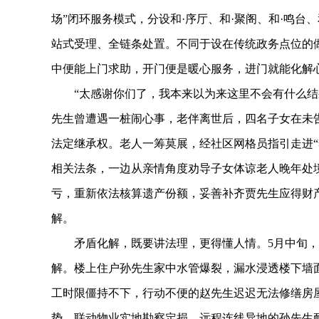
场”闭环服务模式，分设和·序厅、和·聚阁、和·鸣台
站式受理、全链条处置。不同于设在传统政务点位的
中便能上门求助，开门便是暖心服务，进门就能化解
“太感谢你们了，我本来以为来这里不会有什么结果
先生曾遭遇一桩闹心事，老伴离世后，四名子女在未
法定继承权。老人一筹莫展，经社区网格员指引走进“
相关法条，一边从亲情角度劝导子女体谅老人晚年处
亏，重新依法核算遗产份额，妥善补齐贾先生应得财
解。
矛盾化解，既要讲法理，更得懂人情。5月中旬，辖
解。楼上住户孙先生家中水管爆裂，漏水浸透楼下墙
工时限僵持不下，行动不便的赵先生迟迟无法修缮房屋
势，联动物业实地勘察定损，远程连线异地的孙先生