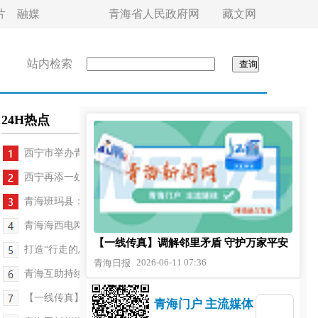
片
融媒
青海省人民政府网
藏文网
站内检索
24H热点
西宁市举办青唐中（藏）医药大讲堂
西宁再添一处标志性建筑
青海班玛县：“巡回法庭”让矛盾止于乡野
青海海西电网三台“稳压器”正式投运
【一线传真】调解邻里矛盾 守护万家平安
打造“行走的思政课堂” 西宁城中区两大特色育人平...
2026-06-11 07:36
青海日报
青海互助持续深化行政复议体制改革
【一线传真】调解邻里矛盾 守护万家平安
青海门户 主流媒体