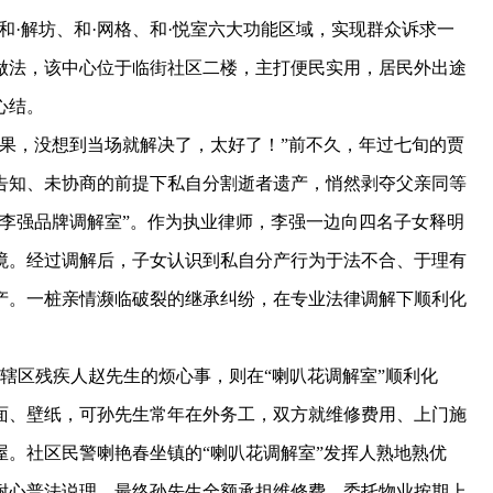
、和·解坊、和·网格、和·悦室六大功能区域，实现群众诉求一
做法，该中心位于临街社区二楼，主打便民实用，居民外出途
心结。
，没想到当场就解决了，太好了！”前不久，年过七旬的贾
告知、未协商的前提下私自分割逝者遗产，悄然剥夺父亲同等
李强品牌调解室”。作为执业律师，李强一边向四名子女释明
境。经过调解后，子女认识到私自分产行为于法不合、于理有
产。一桩亲情濒临破裂的继承纠纷，在专业法律调解下顺利化
区残疾人赵先生的烦心事，则在“喇叭花调解室”顺利化
面、壁纸，可孙先生常年在外务工，双方就维修费用、上门施
。社区民警喇艳春坐镇的“喇叭花调解室”发挥人熟地熟优
耐心普法说理。最终孙先生全额承担维修费，委托物业按期上