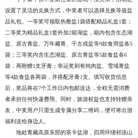
设置了灵活的兑换方式，中奖者可以选择兑换等值盐
品礼包。一等奖可领取热敷盐1袋搭配精品礼盒1套；
二等奖为精品礼盒1套外加2箱湖盐，箱内包含生态湖
盐、原古青盐、万年藏青、千古戎盐等9款食用盐各5
袋；三等奖内含生态湖盐、原古青盐等5款食盐各6
袋，再附赠1支牙膏；幸运奖则有炖肉盐、雪域青盐
等4款食盐各两袋，并搭配牙膏1支。填写收货信息
后，奖品将在7个工作日内包邮送达，全程无需消费
者承担任何快递费用。同时，旅游权益也支持转赠亲
友，中奖用户只需生成专属分享二维码，便可将出游
福利送给身边人。
地处青藏高原东部的茶卡盐湖，四周环绕祁连山