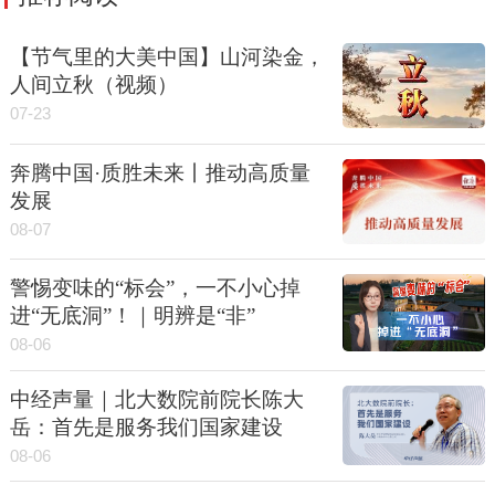
【节气里的大美中国】山河染金，
人间立秋（视频）
07-23
奔腾中国·质胜未来丨推动高质量
发展
08-07
警惕变味的“标会”，一不小心掉
进“无底洞”！｜明辨是“非”
08-06
中经声量｜北大数院前院长陈大
岳：首先是服务我们国家建设
08-06