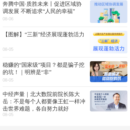
奔腾中国·质胜未来丨促进区域协
调发展 不断追求“人民的幸福”
08-06
【图解】“三新”经济展现蓬勃活力
08-05
稳赚的“国家级”项目？都是骗子挖
的坑！｜明辨是“非”
08-05
中经声量｜北大数院前院长陈大
岳：不是每个人都要像王虹一样冲
击世界难题，各自努力就好
08-05