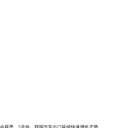
央博
非遗
文化
旅游
科普
健康
乐龄
阅读
云起
超级工厂
智敬中国
全民健康
颜选攻略
海洋
热播榜
总台企业白名单
协会获悉，5月份，我国汽车出口延续快速增长态势。