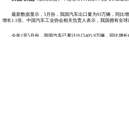
最新数据显示，5月份，我国汽车出口量为93万辆，同比增长6
增长1.1倍。中国汽车工业协会相关负责人表示，我国拥有全
今年1至5月份，我国汽车已累计出口405.9万辆，同比增长6
编辑：邢斯馨
责任编辑：刘亮
点击收起全文
返回央视网首页
返回经济频道
分享：
扫一扫 分享到微信
|
返回顶部
最新推荐
加载更多