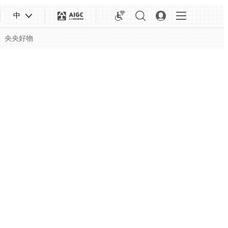
中
央央好物
合体育
亚冬会