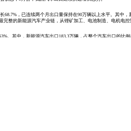
8.7%，已连续两个月出口量保持在90万辆以上水平。其中，
球最完整的新能源汽车产业链，从锂矿加工、电池制造、电机电
3%。其中，新能源汽车出口183.3万辆，占整个汽车出口的比例
首页
|
全站地图
京ICP备10003349号-1
中央广播电视总台
央视网
版权所有