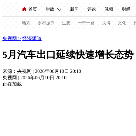
首页
时政
新闻
评论
视频
财经
人民领袖习近平
直播
海外频道
片库
iPanda
栏目大全
联播+
English
中国领导人
节目单
Монгол
听音
央视快评
微视频
习
地方
乡村振兴
生态
一带一路
央博
文化
经济
央视网
>
经济频道
总台春晚
网络春晚
共产党员网
秧纪录
5月汽车出口延续快速增长态势
新闻
国内
国际
评论
经济
军事
来源：央视网 | 2026年06月10日 20:10
央视网 | 2026年06月10日 20:10
人民领袖习近平
联播+
热解读
天天学习
正在加载
视频
小央视频
小央直播
直播中国
熊猫
现场
前线
比划
快看
蓝海中国
新兵
体育
直播
竞猜
2026年世界杯
2026年
VIP会员
CCTV奥林匹克频道
生活体育大会