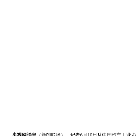
财经
教育
乡村振兴
生态环境
一带一路
大国智造
大国展会
大国保险
云顶对话
CCTV.节目官网
直播
节目单
栏目
片库
央视网消息
（新闻联播）：记者6月10日从中国汽车工业