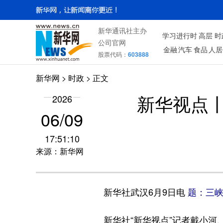
新华通讯社主办
学习进行时
高层
时
公司官网
金融
汽车
食品
人居
股票代码：
603888
新华网
>
时政
> 正文
2026
新华视点
06/09
17:51:10
来源：新华网
新华社武汉6月9日电
题：三
新华社“新华视点”记者戴小河