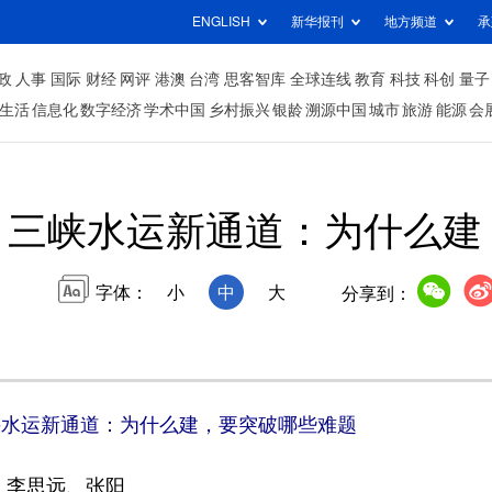
ENGLISH
新华报刊
地方频道
承
政
人事
国际
财经
网评
港澳
台湾
思客智库
全球连线
教育
科技
科创
量子
生活
信息化
数字经济
学术中国
乡村振兴
银龄
溯源中国
城市
旅游
能源
会
丨三峡水运新通道：为什么建
字体：
小
中
大
分享到：
峡水运新通道：为什么建，要突破哪些难题
、李思远、张阳