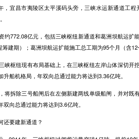
，宜昌市夷陵区太平溪码头旁，三峡水运新通道工程开
江。
772.08亿元，包括三峡枢纽新通道和葛洲坝航运扩
工程筹建期）；葛洲坝航运扩能施工总工期为95个月（含1
峡枢纽现有布局基础上，在三峡枢纽左岸山体深切开挖
升船机格局，年双向总通过能力将达到3.36亿吨。
将拆除三号船闸后在左侧新建两线单级船闸，并对既有
双向总通过能力将达到3.6亿吨。
为何还要建新通道？