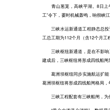
青山葱茏，高峡平湖。8日上午
工”令下，霎时机械轰鸣，响彻峡
三峡水运新通道工程静态总投资约
工总工期为112个月（含12个月
三峡枢纽新通道，是在不影响三
建成后，三峡枢纽将形成四线船闸加
葛洲坝枢纽同步实施航运扩能，
葛洲坝枢纽将形成四线船闸格局，年
三峡工程配套有三峡船闸，