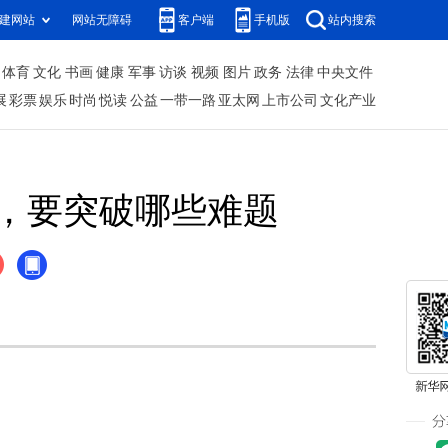
建网站
网站无障碍
客户端
手机版
站内搜索
体育
文化
书画
健康
军事
访谈
视频
图片
政务
法律
中央文件
展
彩票
娱乐
时尚
悦读
公益
一带一路
亚太网
上市公司
文化产业
，要突破哪些难题